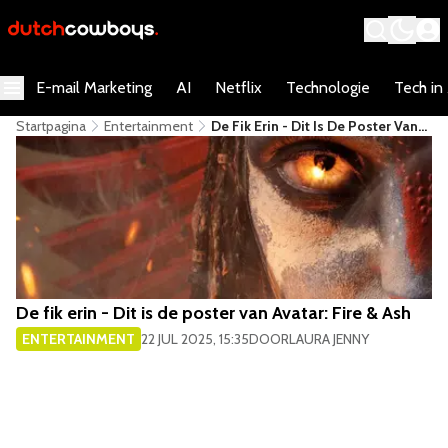
E-mail Marketing
AI
Netflix
Technologie
Tech in
Startpagina
Entertainment
De Fik Erin - Dit Is De Poster Van
Avatar: Fire & Ash
De fik erin - Dit is de poster van Avatar: Fire & Ash
ENTERTAINMENT
22 JUL 2025, 15:35
DOOR
LAURA JENNY