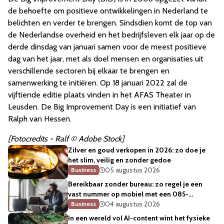
de behoefte om positieve ontwikkelingen in Nederland te
belichten en verder te brengen. Sindsdien komt de top van
de Nederlandse overheid en het bedrijfsleven elk jaar op de
derde dinsdag van januari samen voor de meest positieve
dag van het jaar, met als doel mensen en organisaties uit
verschillende sectoren bij elkaar te brengen en
samenwerking te initiëren. Op 18 januari 2022 zal de
vijftiende editie plaats vinden in het AFAS Theater in
Leusden. De Big Improvement Day is een initiatief van
Ralph van Hessen.
[Fotocredits - Ralf © Adobe Stock]
Zilver en goud verkopen in 2026: zo doe je
het slim, veilig en zonder gedoe
05 augustus 2026
Business
Bereikbaar zonder bureau: zo regel je een
vast nummer op mobiel met een 085-
telefoonnummer
04 augustus 2026
Business
In een wereld vol AI-content wint het fysieke