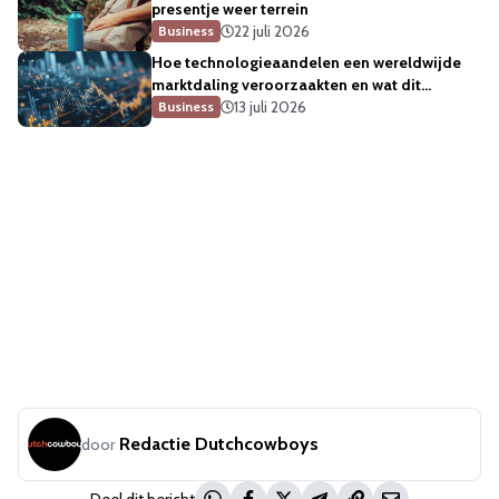
presentje weer terrein
22 juli 2026
Business
Hoe technologieaandelen een wereldwijde
marktdaling veroorzaakten en wat dit
betekent voor de sector
13 juli 2026
Business
Redactie Dutchcowboys
door