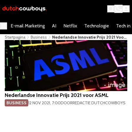
E-mail Marketing
AI
Netflix
Technologie
Tech in
Startpagina
Business
Nederlandse Innovatie Prijs 2021 Voor
ASML
Nederlandse Innovatie Prijs 2021 voor ASML
BUSINESS
12 NOV 2021, 7:00
DOOR
REDACTIE DUTCHCOWBOYS