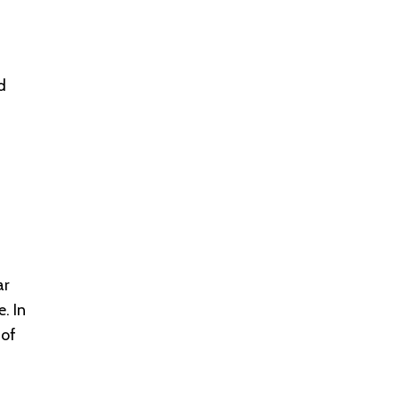
d
ar
. In
 of