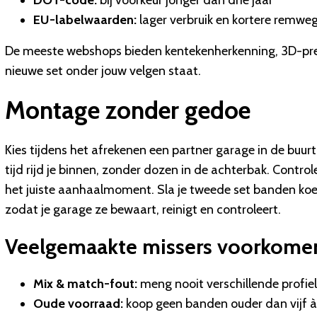
DOT-code:
bij voorkeur jonger dan drie jaar
EU-labelwaarden:
lager verbruik en kortere remwe
De meeste webshops bieden kentekenherkenning, 3D-previ
nieuwe set onder jouw velgen staat.
Montage zonder gedoe
Kies tijdens het afrekenen een partner garage in de bu
tijd rijd je binnen, zonder dozen in de achterbak. Contr
het juiste aanhaalmoment. Sla je tweede set banden koel
zodat je garage ze bewaart, reinigt en controleert.
Veelgemaakte missers voorkome
Mix & match-fout:
meng nooit verschillende profie
Oude voorraad:
koop geen banden ouder dan vijf à 