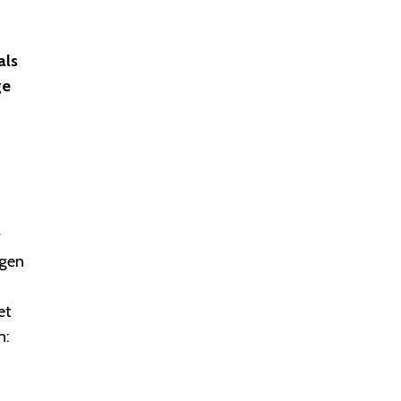
als
ge
r
ngen
et
n: