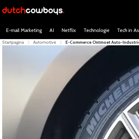
E-mail Marketing
AI
Netflix
Technologie
Tech in As
Startpagina
Automotive
E-Commerce Ontmoet Auto-Industri