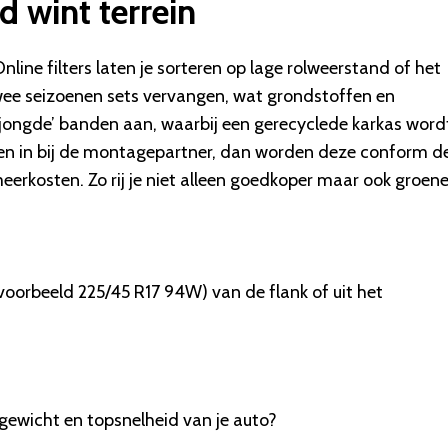
 wint terrein
ine filters laten je sorteren op lage rolweerstand of het
twee seizoenen sets vervangen, wat grondstoffen en
jongde’ banden aan, waarbij een gerecyclede karkas word
nden in bij de montagepartner, dan worden deze conform d
rkosten. Zo rij je niet alleen goedkoper maar ook groene
voorbeeld 225/45 R17 94W) van de flank of uit het
ewicht en topsnelheid van je auto?