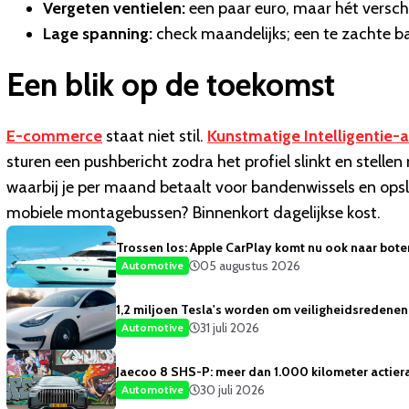
Vergeten ventielen:
een paar euro, maar hét verschil
Lage spanning:
check maandelijks; een te zachte ban
Een blik op de toekomst
E-commerce
staat niet stil.
Kunstmatige Intelligentie-
sturen een pushbericht zodra het profiel slinkt en stel
waarbij je per maand betaalt voor bandenwissels en ops
mobiele montagebussen? Binnenkort dagelijkse kost.
Trossen los: Apple CarPlay komt nu ook naar bote
05 augustus 2026
Automotive
1,2 miljoen Tesla's worden om veiligheidsredene
31 juli 2026
Automotive
Jaecoo 8 SHS-P: meer dan 1.000 kilometer actiera
30 juli 2026
Automotive