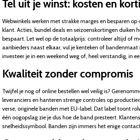
Tel uit je winst: kosten en kor
Webwinkels werken met strakke marges en besparen op d
klant. Acties, bundel deals en seizoenskortingen duiken h
bespaart. Let wel op de totaalprijs: controleer altijd of
aanbieders naast elkaar, vul je kenteken of bandenmaat 
investeer je in een weekend weg of, heel verstandig, in een
Kwaliteit zonder compromis
Twijfel je nog of online bestellen wel veilig is? Gereno
leveranciers en hanteren strenge controles op productie
verse, originele banden met EU-label. Dat label toont ro
één oogopslag zie je dus hoe de band presteert. Klantense
snelheidssymbool. Banden zijn immers het enige contactp