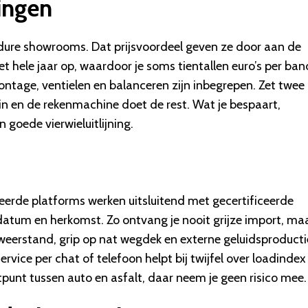
tingen
ure showrooms. Dat prijsvoordeel geven ze door aan de
et hele jaar op, waardoor je soms tientallen euro’s per ban
 montage, ventielen en balanceren zijn inbegrepen. Zet twee
in en de rekenmachine doet de rest. Wat je bespaart,
 goede vierwieluitlijning.
mmeerde platforms werken uitsluitend met gecertificeerde
datum en herkomst. Zo ontvang je nooit grijze import, ma
lweerstand, grip op nat wegdek en externe geluidsproductie
rvice per chat of telefoon helpt bij twijfel over loadindex
unt tussen auto en asfalt, daar neem je geen risico mee.