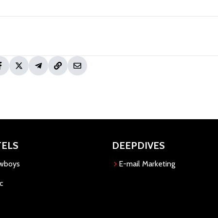
TELS
DEEPDIVES
owboys
E-mail Marketing
c