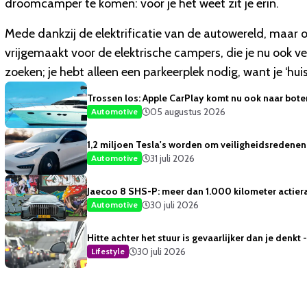
droomcamper te komen: voor je het weet zit je erin.
Mede dankzij de elektrificatie van de autowereld, maar o
vrijgemaakt voor de elektrische campers, die je nu ook vee
zoeken; je hebt alleen een parkeerplek nodig, want je
‘
hui
Trossen los: Apple CarPlay komt nu ook naar bote
05 augustus 2026
Automotive
1,2 miljoen Tesla's worden om veiligheidsredene
31 juli 2026
Automotive
Jaecoo 8 SHS-P: meer dan 1.000 kilometer actiera
30 juli 2026
Automotive
Hitte achter het stuur is gevaarlijker dan je denkt
30 juli 2026
Lifestyle