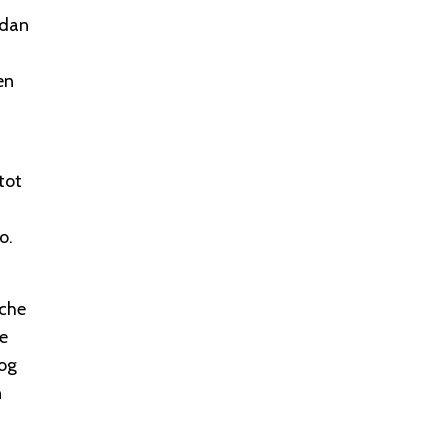
 dan
en
tot
o.
,
sche
ie
nog
n