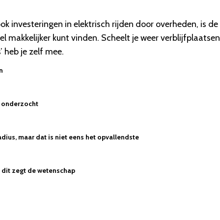
ok investeringen in elektrisch rijden door overheden, is d
l makkelijker kunt vinden. Scheelt je weer verblijfplaatsen
s
’
heb je zelf mee.
n
n onderzocht
dius, maar dat is niet eens het opvallendste
 - dit zegt de wetenschap