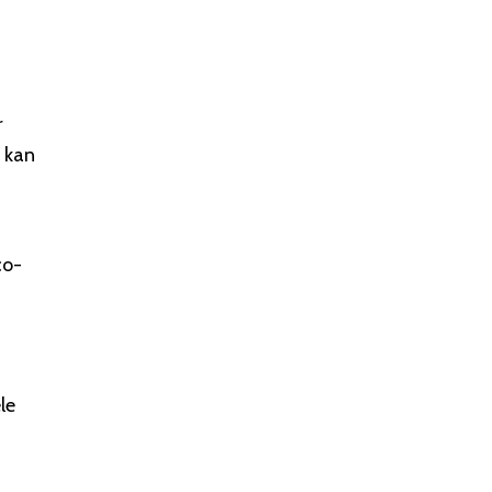
r
p kan
co-
le