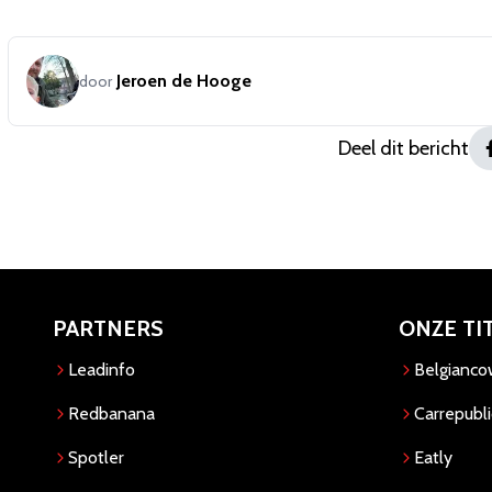
Jeroen de Hooge
door
Deel dit bericht
PARTNERS
ONZE TI
Leadinfo
Belgianc
Redbanana
Carrepubli
Spotler
Eatly