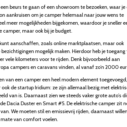
 een beurs te gaan of een showroom te bezoeken, waar je
kon aankruisen om je camper helemaal naar jouw wens te
veel meer mogelijkheden bijgekomen, waardoor je sneller e
 de camper, maar ook bij je budget.
r kunt aanschaffen, zoals online marktplaatsen, maar ook
 bezichtigingen mogelijk maken. Hierdoor heb je toegang 
er vele kilometers voor te rijden. Denk bijvoorbeeld aan
Europa campers en caravans vinden, al vanaf zo
’
n 2000 eur
open van een camper een heel modern element toegevoegd
ook de startup Iridium: ze zijn allemaal bezig met elektri
eld van is. Daarnaast zien we steeds vaker grote auto
’
s d
 de Dacia Duster en Smart #5. De elektrische camper zit 
an. We moeten stil en emissievrij rijden, daarnaast wille
mate van comfort voelen.