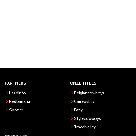
PARTNERS
ONZE TITELS
Leadinfo
Belgiancowboys
Redbanana
Carrepublic
Spotler
Eatly
Stylecowboys
Travelvalley