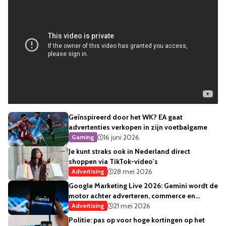
Geïnspireerd door het WK? EA gaat
advertenties verkopen in zijn voetbalgame
16 juni 2026
Gaming
Je kunt straks ook in Nederland direct
shoppen via TikTok-video's
28 mei 2026
Advertising
Google Marketing Live 2026: Gemini wordt de
motor achter adverteren, commerce en
creativiteit
21 mei 2026
Advertising
Politie: pas op voor hoge kortingen op het