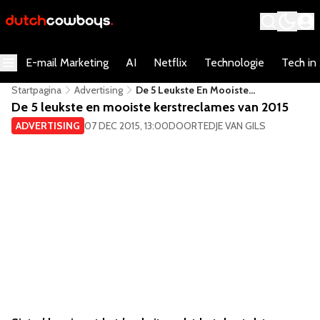
E-mail Marketing
AI
Netflix
Technologie
Tech in
Startpagina
Advertising
De 5 Leukste En Mooiste
Kerstreclames Van 2015
De 5 leukste en mooiste kerstreclames van 2015
ADVERTISING
07 DEC 2015, 13:00
DOOR
TEDJE VAN GILS