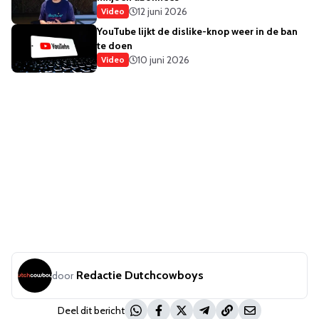
12 juni 2026
Video
YouTube lijkt de dislike-knop weer in de ban
te doen
10 juni 2026
Video
Redactie Dutchcowboys
door
Deel dit bericht