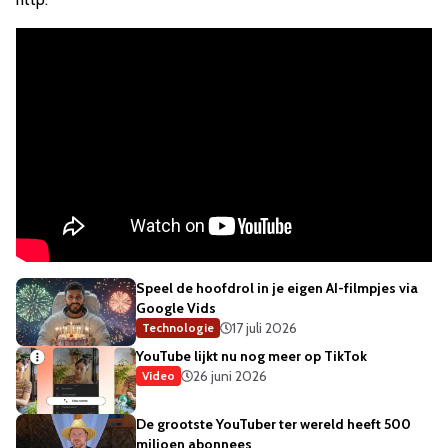
Speel de hoofdrol in je eigen AI-filmpjes via
Google Vids
17 juli 2026
Technologie
YouTube lijkt nu nog meer op TikTok
26 juni 2026
Video
De grootste YouTuber ter wereld heeft 500
miljoen abonnees