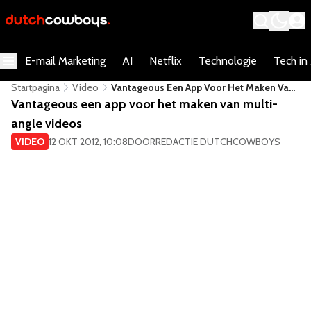
E-mail Marketing
AI
Netflix
Technologie
Tech in
Startpagina
Video
Vantageous Een App Voor Het Maken Van
Multi-Angle Videos
Vantageous een app voor het maken van multi-
angle videos
VIDEO
12 OKT 2012, 10:08
DOOR
REDACTIE DUTCHCOWBOYS