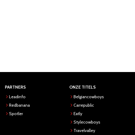
PARTNERS
ONZE TITELS
Leadinfo
Belgiancowboys
Redbanana
Carrepublic
Spotler
Eatly
Stylecowboys
Travelvalley