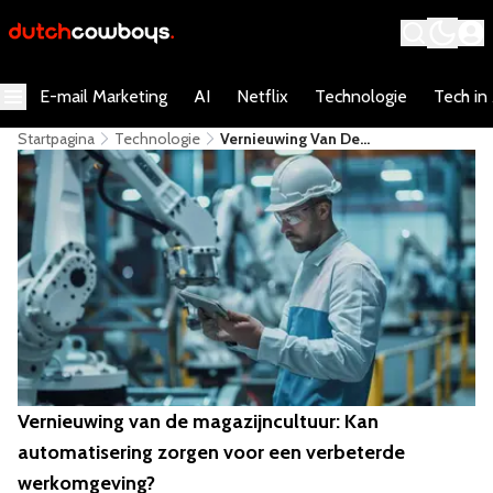
E-mail Marketing
AI
Netflix
Technologie
Tech in
Startpagina
Technologie
Vernieuwing Van De
Magazijncultuur: Kan
Automatisering Zorgen Voor Een
Verbeterde Werkomgeving?
Vernieuwing van de magazijncultuur: Kan
automatisering zorgen voor een verbeterde
werkomgeving?