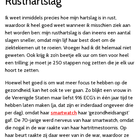
Rusthartslag
Ik weet inmiddels precies hoe mijn hartslag is in rust,
waardoor ik heel goed weet wanneer ik misschien ziek aan
het worden ben: mijn rusthartslag is dan ineens een aantal
slagen sneller, omdat mijn lijf haar best doet om de
ziektekiemen uit te roeien. Vroeger had ik dit helemaal niet
geweten. Ook krijg ik zo’n beetje elk uur om tien voor heel
een trilling: je moet je 250 stappen nog zetten die je elk uur
hoort te zetten.
Hoewel het goed is om wat meer focus te hebben op de
gezondheid, kan het ook te ver gaan. Zo blijkt een vrouw in
de Verenigde Staten maar liefst 916 ECG’s in één jaar tijd te
hebben laten maken (ja, dat zijn er inderdaad ongeveer drie
per dag), omdat haar
smartwatch
haar ‘gezondheidsangst’
gaf. De 70-jarige werd nerveus van haar smartwatch, omdat
die nogal in de war raakte van haar hartritmestoornis. Op
haar beurt raakte zij daar weer van in de war, waardoor ze