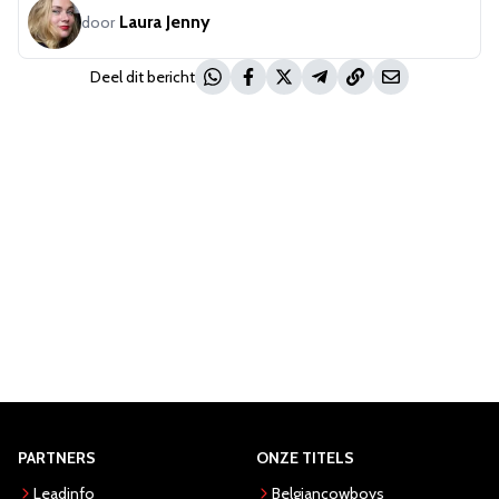
Laura Jenny
door
Deel dit bericht
PARTNERS
ONZE TITELS
Leadinfo
Belgiancowboys