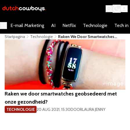
E-mail Marketing
AI
Netflix
Technologie
Tech in
Startpagina
Technologie
Raken We Door Smartwatches
Geobsedeerd Met Onze
Gezondheid?
Raken we door smartwatches geobsedeerd met
onze gezondheid?
TECHNOLOGIE
20 AUG 2021, 15:30
DOOR
LAURA JENNY