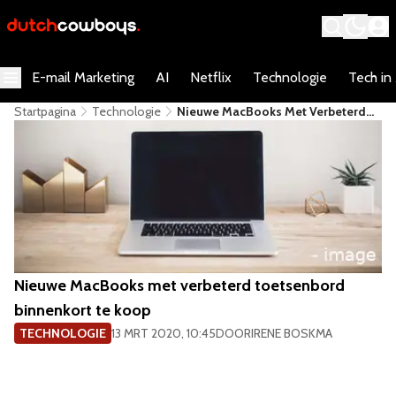
E-mail Marketing
AI
Netflix
Technologie
Tech in
Startpagina
Technologie
Nieuwe MacBooks Met Verbeterd
Toetsenbord Binnenkort Te Koop
Nieuwe MacBooks met verbeterd toetsenbord
binnenkort te koop
TECHNOLOGIE
13 MRT 2020, 10:45
DOOR
IRENE BOSKMA