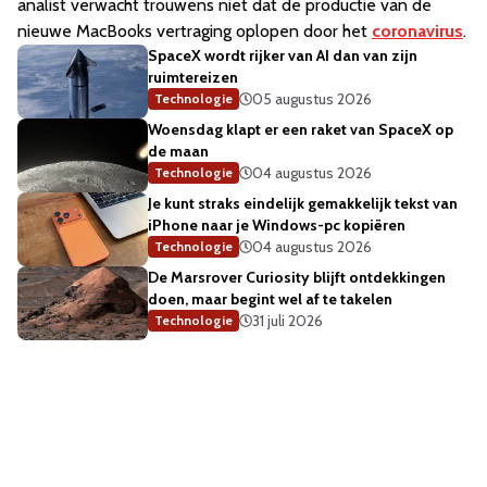
analist verwacht trouwens niet dat de productie van de
nieuwe MacBooks vertraging oplopen door het
coronavirus
.
SpaceX wordt rijker van AI dan van zijn
ruimtereizen
05 augustus 2026
Technologie
Woensdag klapt er een raket van SpaceX op
de maan
04 augustus 2026
Technologie
Je kunt straks eindelijk gemakkelijk tekst van
iPhone naar je Windows-pc kopiëren
04 augustus 2026
Technologie
De Marsrover Curiosity blijft ontdekkingen
doen, maar begint wel af te takelen
31 juli 2026
Technologie