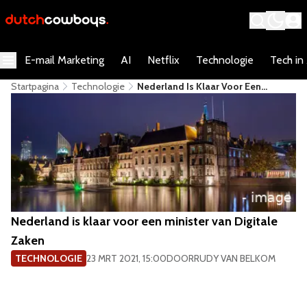
E-mail Marketing
AI
Netflix
Technologie
Tech in
Startpagina
Technologie
​Nederland Is Klaar Voor Een
Minister Van Digitale Zaken
​Nederland is klaar voor een minister van Digitale
Zaken
TECHNOLOGIE
23 MRT 2021, 15:00
DOOR
RUDY VAN BELKOM