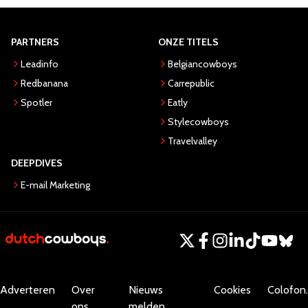
PARTNERS
ONZE TITELS
Leadinfo
Belgiancowboys
Redbanana
Carrepublic
Spotler
Eatly
Stylecowboys
Travelvalley
DEEPDIVES
E-mail Marketing
Adverteren
Over
Nieuws
Cookies
Colofon.
ons
melden