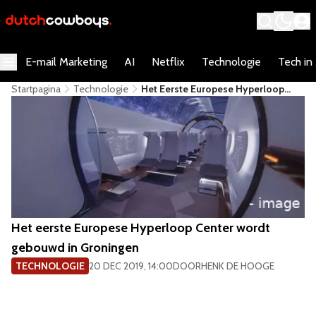
E-mail Marketing
AI
Netflix
Technologie
Tech in
Startpagina
Technologie
Het Eerste Europese Hyperloop
Center Wordt Gebouwd In
Groningen
Het eerste Europese Hyperloop Center wordt
gebouwd in Groningen
TECHNOLOGIE
20 DEC 2019, 14:00
DOOR
HENK DE HOOGE