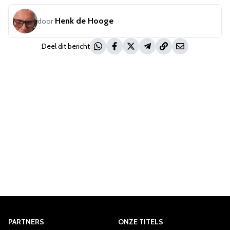
Henk de Hooge
door
Deel dit bericht
PARTNERS
ONZE TITELS