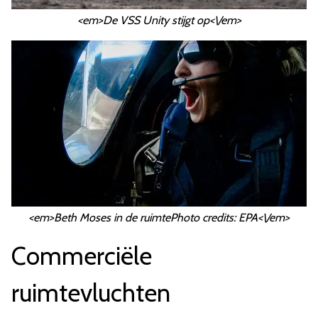
<em>De VSS Unity stijgt op<\/em>
<em>Beth Moses in de ruimtePhoto credits: EPA<\/em>
Commerciële
ruimtevluchten