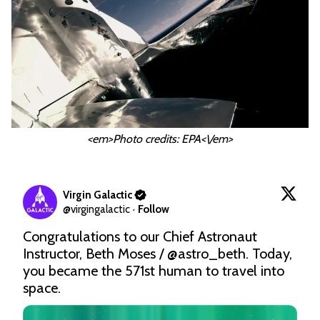
<em>Photo credits: EPA<\/em>
Virgin Galactic
@
virgingalactic
·
Follow
Congratulations to our Chief Astronaut 
Instructor, Beth Moses / 
@astro_beth
. Today, 
you became the 571st human to travel into 
space.