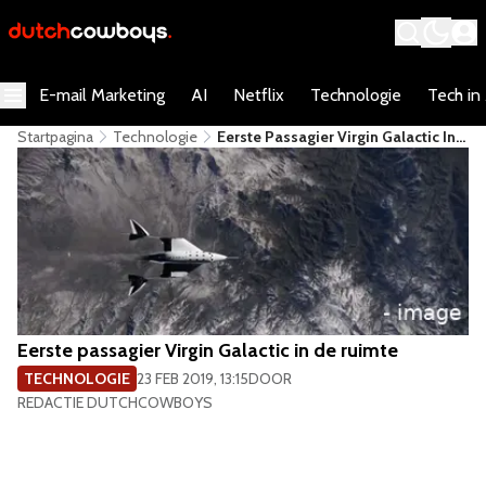
E-mail Marketing
AI
Netflix
Technologie
Tech in
Startpagina
Technologie
Eerste Passagier Virgin Galactic In
De Ruimte
Eerste passagier Virgin Galactic in de ruimte
TECHNOLOGIE
23 FEB 2019, 13:15
DOOR
REDACTIE DUTCHCOWBOYS