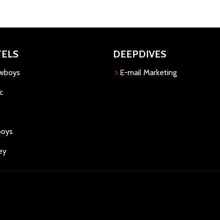
TELS
DEEPDIVES
owboys
E-mail Marketing
c
boys
ey