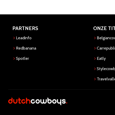
PARTNERS
ONZE TI
Leadinfo
Belgianc
Redbanana
Carrepubli
Spotler
Eatly
Stylecow
Travelvall