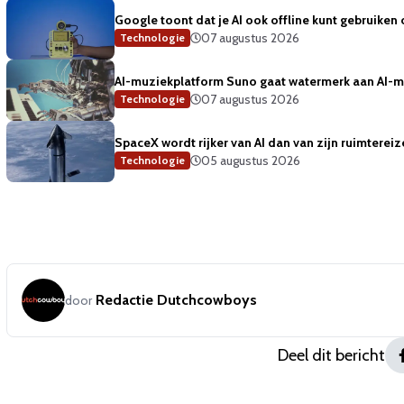
Google toont dat je AI ook offline kunt gebruiken 
07 augustus 2026
Technologie
AI-muziekplatform Suno gaat watermerk aan AI-
07 augustus 2026
Technologie
SpaceX wordt rijker van AI dan van zijn ruimterei
05 augustus 2026
Technologie
Redactie Dutchcowboys
door
Deel dit bericht