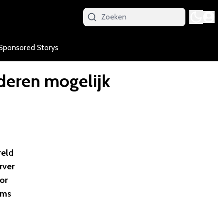
Sponsored Storys
nderen mogelijk
reld
rver
or
ams