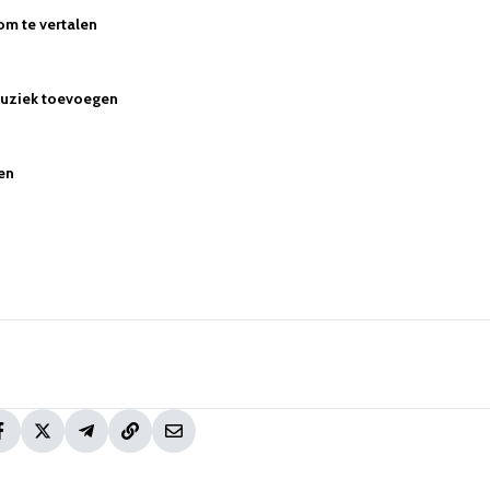
om te vertalen
muziek toevoegen
zen