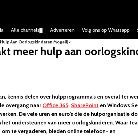
ia
Alle channels
Adverteren
Volg ons op Whatsapp
▼
r Hulp Aan Oorlogskinderen Mogelijk
akt meer hulp aan oorlogski
an, kennis delen over hulpprogramma’s en overal ter we
de overgang naar
Office 365
,
SharePoint
en Windows Se
werken. De vele uren en euro’s die de hulporganisatie do
n het ondersteunen van meer oorlogskinderen. Waar te
 om te vergaderen, bieden online telefoon- en