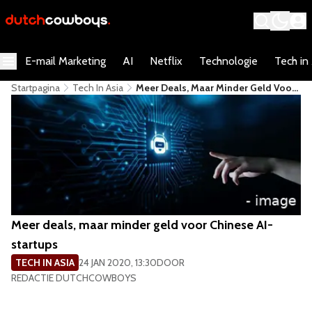
E-mail Marketing
AI
Netflix
Technologie
Tech in
Startpagina
Tech In Asia
Meer Deals, Maar Minder Geld Voor
Chinese AI-Startups
Meer deals, maar minder geld voor Chinese AI-
startups
TECH IN ASIA
24 JAN 2020, 13:30
DOOR
REDACTIE DUTCHCOWBOYS