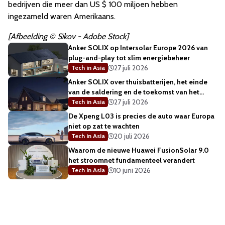
bedrijven die meer dan US $ 100 miljoen hebben
ingezameld waren Amerikaans.
[Afbeelding © Sikov - Adobe Stock]
Anker SOLIX op Intersolar Europe 2026 van
plug-and-play tot slim energiebeheer
27 juli 2026
Tech in Asia
Anker SOLIX over thuisbatterijen, het einde
van de saldering en de toekomst van het
energienet
27 juli 2026
Tech in Asia
De Xpeng L03 is precies de auto waar Europa
niet op zat te wachten
20 juli 2026
Tech in Asia
Waarom de nieuwe Huawei FusionSolar 9.0
het stroomnet fundamenteel verandert
10 juni 2026
Tech in Asia