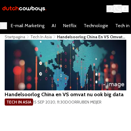
E-mail Marketing
AI
Netflix
Technologie
Tech in
Startpagina
Tech In Asia
Handelsoorlog China En VS Omvat
Nu Ook Big Data
Handelsoorlog China en VS omvat nu ook big data
TECH IN ASIA
15 SEP 2020, 11:30
DOOR
RUBEN MEIJER