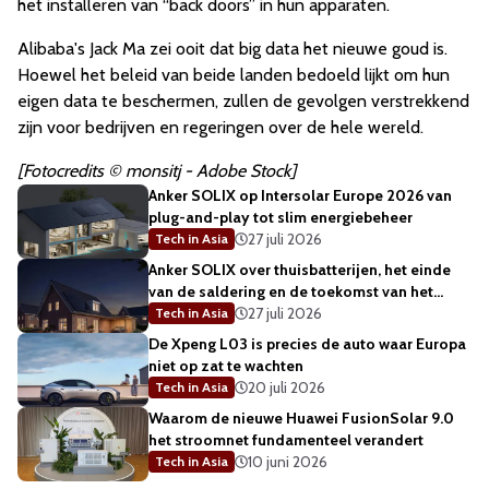
het installeren van “back doors” in hun apparaten.
Alibaba's Jack Ma zei ooit dat big data het nieuwe goud is.
Hoewel het beleid van beide landen bedoeld lijkt om hun
eigen data te beschermen, zullen de gevolgen verstrekkend
zijn voor bedrijven en regeringen over de hele wereld.
[Fotocredits © monsitj - Adobe Stock]
Anker SOLIX op Intersolar Europe 2026 van
plug-and-play tot slim energiebeheer
27 juli 2026
Tech in Asia
Anker SOLIX over thuisbatterijen, het einde
van de saldering en de toekomst van het
energienet
27 juli 2026
Tech in Asia
De Xpeng L03 is precies de auto waar Europa
niet op zat te wachten
20 juli 2026
Tech in Asia
Waarom de nieuwe Huawei FusionSolar 9.0
het stroomnet fundamenteel verandert
10 juni 2026
Tech in Asia