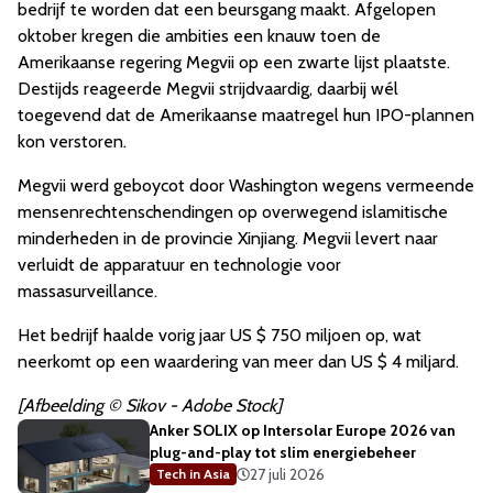
bedrijf te worden dat een beursgang maakt. Afgelopen
oktober kregen die ambities een knauw toen de
Amerikaanse regering Megvii op een zwarte lijst plaatste.
Destijds reageerde Megvii strijdvaardig, daarbij wél
toegevend dat de Amerikaanse maatregel hun IPO-plannen
kon verstoren.
Megvii werd geboycot door Washington wegens vermeende
mensenrechtenschendingen op overwegend islamitische
minderheden in de provincie Xinjiang. Megvii levert naar
verluidt de apparatuur en technologie voor
massasurveillance.
Het bedrijf haalde vorig jaar US $ 750 miljoen op, wat
neerkomt op een waardering van meer dan US $ 4 miljard.
[Afbeelding © Sikov - Adobe Stock]
Anker SOLIX op Intersolar Europe 2026 van
plug-and-play tot slim energiebeheer
27 juli 2026
Tech in Asia