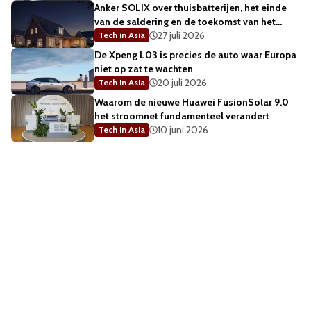
Anker SOLIX over thuisbatterijen, het einde
van de saldering en de toekomst van het
energienet
27 juli 2026
Tech in Asia
De Xpeng L03 is precies de auto waar Europa
niet op zat te wachten
20 juli 2026
Tech in Asia
Waarom de nieuwe Huawei FusionSolar 9.0
het stroomnet fundamenteel verandert
10 juni 2026
Tech in Asia