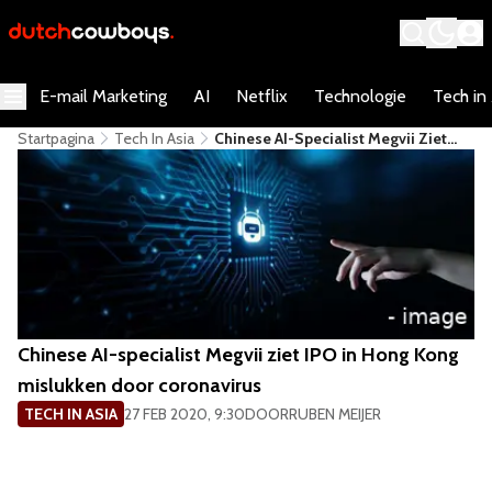
E-mail Marketing
AI
Netflix
Technologie
Tech in
Startpagina
Tech In Asia
Chinese AI-Specialist Megvii Ziet
IPO In Hong Kong Mislukken Door
Coronavirus
Chinese AI-specialist Megvii ziet IPO in Hong Kong
mislukken door coronavirus
TECH IN ASIA
27 FEB 2020, 9:30
DOOR
RUBEN MEIJER