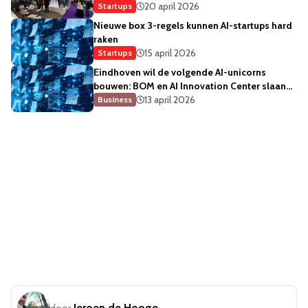
meegaan'
20 april 2026
Startups
Nieuwe box 3-regels kunnen AI-startups hard
raken
15 april 2026
Startups
Eindhoven wil de volgende AI-unicorns
bouwen: BOM en AI Innovation Center slaan
de handen ineen
13 april 2026
Business
Jeroen de Hooge