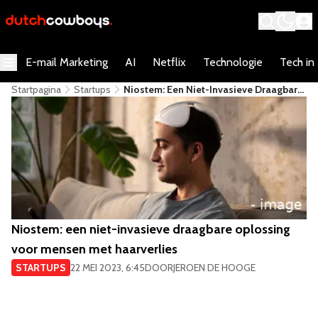
E-mail Marketing
AI
Netflix
Technologie
Tech in
Startpagina
Startups
Niostem: Een Niet-Invasieve Draagbare
Oplossing Voor Mensen Met
Haarverlies
Niostem: een niet-invasieve draagbare oplossing
voor mensen met haarverlies
STARTUPS
22 MEI 2023, 6:45
DOOR
JEROEN DE HOOGE