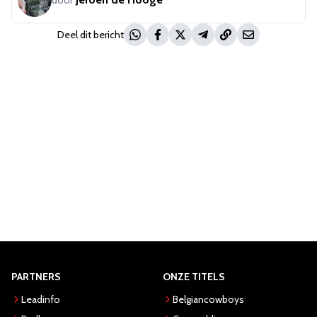
door
Deel dit bericht
PARTNERS
ONZE TITELS
Leadinfo
Belgiancowboys