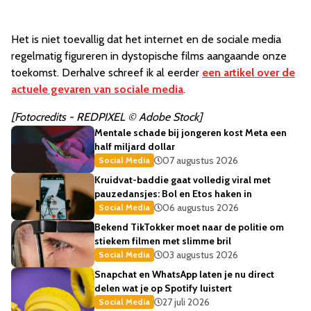
Het is niet toevallig dat het internet en de sociale media
regelmatig figureren in dystopische films aangaande onze
toekomst. Derhalve schreef ik al eerder
een artikel over de
actuele gevaren van sociale media
.
[Fotocredits - REDPIXEL © Adobe Stock]
Mentale schade bij jongeren kost Meta een
half miljard dollar
07 augustus 2026
Social Media
Kruidvat-baddie gaat volledig viral met
pauzedansjes: Bol en Etos haken in
06 augustus 2026
Social Media
Bekend TikTokker moet naar de politie om
stiekem filmen met slimme bril
03 augustus 2026
Social Media
Snapchat en WhatsApp laten je nu direct
delen wat je op Spotify luistert
27 juli 2026
Social Media