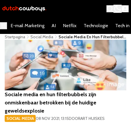
E-mail Marketing
AI
Netflix
Technologie
Tech in
Startpagina
Social Media
Sociale Media En Hun Filterbubbels
Zijn Onmiskenbaar Betrokken Bij De
Huidige Geweldsexplosie
Sociale media en hun filterbubbels zijn
onmiskenbaar betrokken bij de huidige
geweldsexplosie
SOCIAL MEDIA
08 NOV 2021, 13:15
DOOR
ART HUISKES