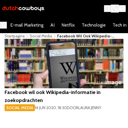
E-mail Marketing
AI
Netflix
Technologie
Tech in
Startpagina
Social Media
​Facebook Wil Ook Wikipedia-
Informatie In Zoekopdrachten
​Facebook wil ook Wikipedia-informatie in
zoekopdrachten
SOCIAL MEDIA
14 JUN 2020, 18:30
DOOR
LAURA JENNY