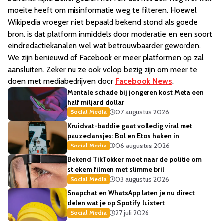
moeite heeft om misinformatie weg te filteren. Hoewel
Wikipedia vroeger niet bepaald bekend stond als goede
bron, is dat platform inmiddels door moderatie en een soort
eindredactiekanalen wel wat betrouwbaarder geworden.
We zijn benieuwd of Facebook er meer platformen op zal
aansluiten. Zeker nu ze ook volop bezig zijn om meer te
doen met mediabedrijven door
Facebook News
.
Mentale schade bij jongeren kost Meta een
half miljard dollar
07 augustus 2026
Social Media
Kruidvat-baddie gaat volledig viral met
pauzedansjes: Bol en Etos haken in
06 augustus 2026
Social Media
Bekend TikTokker moet naar de politie om
stiekem filmen met slimme bril
03 augustus 2026
Social Media
Snapchat en WhatsApp laten je nu direct
delen wat je op Spotify luistert
27 juli 2026
Social Media