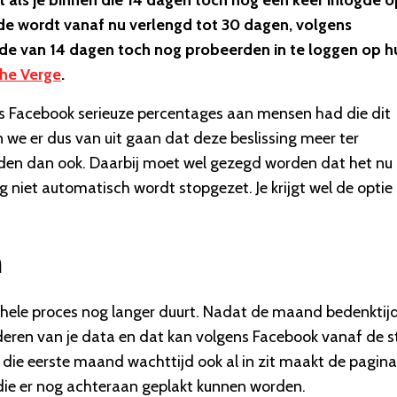
t als je binnen die 14 dagen toch nog een keer inlogde o
de wordt vanaf nu verlengd tot 30 dagen, volgens
e van 14 dagen toch nog probeerden in te loggen op h
he Verge
.
s Facebook serieuze percentages aan mensen had die dit
n we er dus van uit gaan dat deze beslissing meer ter
en dan ook. Daarbij moet wel gezegd worden dat het nu
ng niet automatisch wordt stopgezet. Je krijgt wel de opti
n
t hele proces nog langer duurt. Nadat de maand bedenktijd
jderen van je data en dat kan volgens Facebook vanaf de s
u die eerste maand wachttijd ook al in zit maakt de pagina
t die er nog achteraan geplakt kunnen worden.