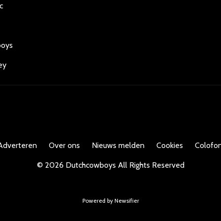
c
boys
ey
Adverteren
Over ons
Nieuws melden
Cookies
Colofon
©
2026
Dutchcowboys
All Rights Reserved
Powered by Newsifier