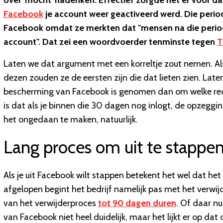
over 'mocht' nadenken. Effectief zorgde het er voor da
Facebook
je account weer geactiveerd werd. Die perio
Facebook omdat ze merkten dat "mensen na die period
account". Dat zei een woordvoerder tenminste tegen
T
Laten we dat argument met een korreltje zout nemen. Al
dezen zouden ze de eersten zijn die dat lieten zien. Late
bescherming van Facebook is genomen dan om welke red
is dat als je binnen die 30 dagen nog inlogt, de opzeggi
het ongedaan te maken, natuurlijk.
Lang proces om uit te stappe
Als je uit Facebook wilt stappen betekent het wel dat he
afgelopen begint het bedrijf namelijk pas met het verwi
van het verwijderproces
tot 90 dagen duren
. Of daar n
van Facebook niet heel duidelijk, maar het lijkt er op da