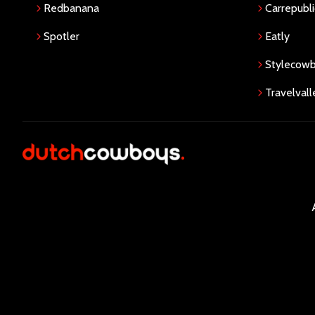
Redbanana
Carrepubli
Spotler
Eatly
Stylecow
Travelvall