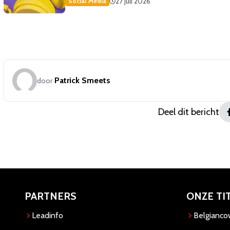
27 juli 2026
Social Media
Patrick Smeets
door
Deel dit bericht
PARTNERS
ONZE TI
Leadinfo
Belgianc