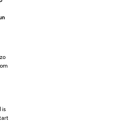
p
un
 zo
e om
 is
tart