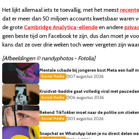
Het lijkt allemaal iets te toevallig, met het meest
recent
dat er meer dan 50 miljoen accounts kwetsbaar waren v
de grote
Cambridge Analytica-ellende
en andere
priva
geen beste tijd om Facebook te zijn, dus dan moet je vo
kans dat ze over drie weken toch weer vergeten zijn waa
[Afbeeldingen © nandyphotos - Fotolia]
Mentale schade bij jongeren kost Meta een half mi
07 augustus 2026
Social Media
Kruidvat-baddie gaat volledig viral met pauzedans
06 augustus 2026
Social Media
Bekend TikTokker moet naar de politie om stiekem
03 augustus 2026
Social Media
Snapchat en WhatsApp laten je nu direct delen wat 