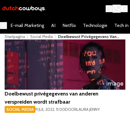
E-mail Marketing
AI
Netflix
Technologie
Tech in
Startpagina
Social Media
Doelbewust Privégegevens Van
Anderen Verspreiden Wordt
Strafbaar
Doelbewust privégegevens van anderen
verspreiden wordt strafbaar
SOCIAL MEDIA
11 JUL 2022, 11:00
DOOR
LAURA JENNY