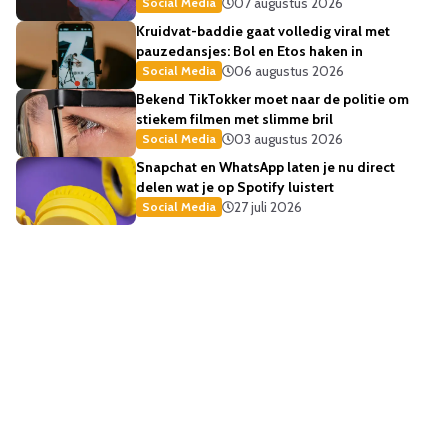
07 augustus 2026
Social Media
Kruidvat-baddie gaat volledig viral met
pauzedansjes: Bol en Etos haken in
06 augustus 2026
Social Media
Bekend TikTokker moet naar de politie om
stiekem filmen met slimme bril
03 augustus 2026
Social Media
Snapchat en WhatsApp laten je nu direct
delen wat je op Spotify luistert
27 juli 2026
Social Media