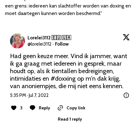
een grens: iedereen kan slachtoffer worden van doxing en
moet daartegen kunnen worden beschermd."
Lorelei3112 🇪🇺 🇺🇦
@
lorelei3112
·
Follow
Had geen keuze meer. Vind ik jammer, want 
ik ga graag met iedereen in gesprek, maar 
houdt op, als ik tientallen bedreigingen, 
intimidaties en 
#doxxing
 op m'n dak krijg, 
van anoniempjes, die mij niet eens kennen.
5:35 PM · Jul 7, 2022
3
Reply
Copy link
Read 1 reply