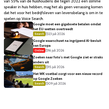
van 55% van de huishoudens die tegen 2022 een slimme
speaker in huis hebben, mag het als geen verrassing komen
dat het voor het bedrijfsleven van levensbelang is om in te
spelen op Voice Search.
Google moet een gigaboete betalen omdat
het EU-wetten overtreedt
23 juli 2026
Search
Google waarschuwt na ingrijpend AI-besluit
van Europa
16 juli 2026
Online
Zoeken naar foto's met Google ziet er straks
anders uit
15 juli 2026
Search
Het WK voetbal zorgt voor een nieuw record
op Google Zoeken
09 juli 2026
Search