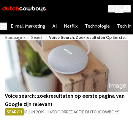
E-mail Marketing
AI
Netflix
Technologie
Tech in
Startpagina
Search
Voice Search: Zoekresultaten Op Eerste
Pagina Van Google Zijn Relevant
Voice search: zoekresultaten op eerste pagina van
Google zijn relevant
SEARCH
18 JUN 2019, 11:45
DOOR
REDACTIE DUTCHCOWBOYS