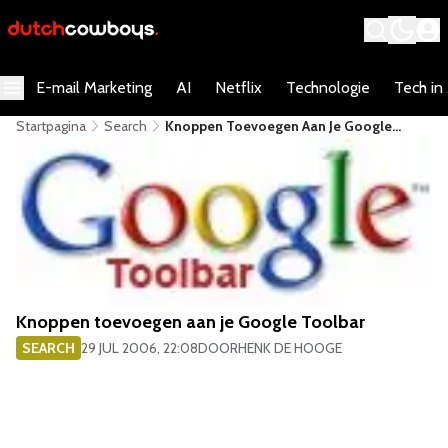
E-mail Marketing
AI
Netflix
Technologie
Tech in
Startpagina
Search
Knoppen Toevoegen Aan Je Google
Toolbar
Knoppen toevoegen aan je Google Toolbar
SEARCH
29 JUL 2006, 22:08
DOOR
HENK DE HOOGE