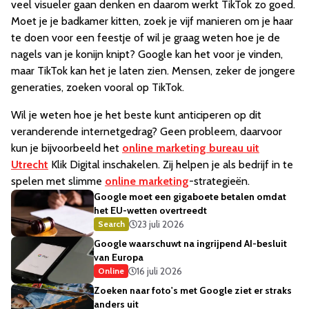
veel visueler gaan denken en daarom werkt TikTok zo goed.
Moet je je badkamer kitten, zoek je vijf manieren om je haar
te doen voor een feestje of wil je graag weten hoe je de
nagels van je konijn knipt? Google kan het voor je vinden,
maar TikTok kan het je laten zien. Mensen, zeker de jongere
generaties, zoeken vooral op TikTok.
Wil je weten hoe je het beste kunt anticiperen op dit
veranderende internetgedrag? Geen probleem, daarvoor
kun je bijvoorbeeld het
online marketing bureau uit
Utrecht
Klik Digital inschakelen. Zij helpen je als bedrijf in te
spelen met slimme
online marketing
-strategieën.
Google moet een gigaboete betalen omdat
het EU-wetten overtreedt
23 juli 2026
Search
Google waarschuwt na ingrijpend AI-besluit
van Europa
16 juli 2026
Online
Zoeken naar foto's met Google ziet er straks
anders uit