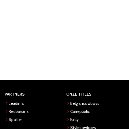
PARTNERS
ONZE TITELS
Leadinfo
Belgiancowboys
Redbanana
Carrepublic
Spotler
Eatly
Stylecowboys