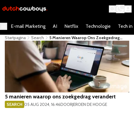
E-mail Marketing
AI
Netflix
Technologie
Tech in
Startpagina
Search
5 Manieren Waarop Ons Zoekgedrag
Verandert
5 manieren waarop ons zoekgedrag verandert
SEARCH
05 AUG 2024, 16:46
DOOR
JEROEN DE HOOGE