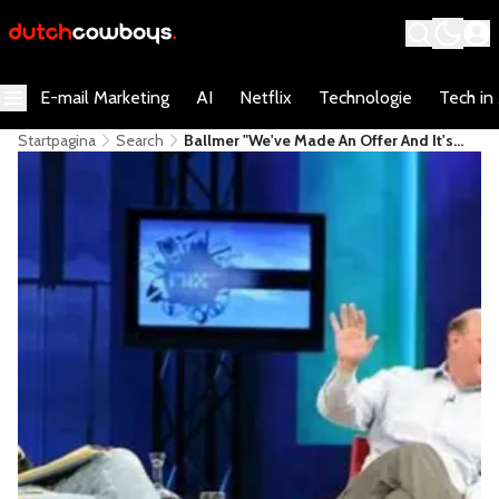
E-mail Marketing
AI
Netflix
Technologie
Tech in
Startpagina
Search
Ballmer "We've Made An Offer And It's
Out There, Baby."