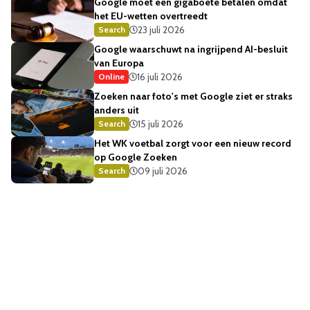
Google moet een gigaboete betalen omdat
het EU-wetten overtreedt
23 juli 2026
Search
Google waarschuwt na ingrijpend AI-besluit
van Europa
16 juli 2026
Online
Zoeken naar foto's met Google ziet er straks
anders uit
15 juli 2026
Search
Het WK voetbal zorgt voor een nieuw record
op Google Zoeken
09 juli 2026
Search