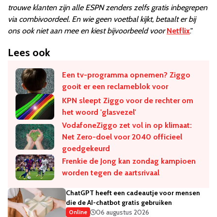
trouwe klanten zijn alle ESPN zenders zelfs gratis inbegrepen
via combivoordeel. En wie geen voetbal kijkt, betaalt er bij
ons ook niet aan mee en kiest bijvoorbeeld voor
Netflix
."
Lees ook
Een tv-programma opnemen? Ziggo
gooit er een reclameblok voor
KPN sleept Ziggo voor de rechter om
het woord 'glasvezel'
VodafoneZiggo zet vol in op klimaat:
Net Zero-doel voor 2040 officieel
goedgekeurd
Frenkie de Jong kan zondag kampioen
worden tegen de aartsrivaal
ChatGPT heeft een cadeautje voor mensen
die de AI-chatbot gratis gebruiken
06 augustus 2026
Online