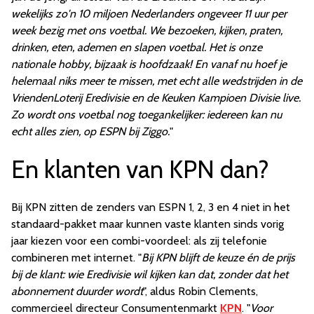
wekelijks zo'n 10 miljoen Nederlanders ongeveer 11 uur per
week bezig met ons voetbal. We bezoeken, kijken, praten,
drinken, eten, ademen en slapen voetbal. Het is onze
nationale hobby, bijzaak is hoofdzaak! En vanaf nu hoef je
helemaal niks meer te missen, met echt alle wedstrijden in de
VriendenLoterij Eredivisie en de Keuken Kampioen Divisie live.
Zo wordt ons voetbal nog toegankelijker: iedereen kan nu
echt alles zien, op ESPN bij Ziggo.
"
En klanten van KPN dan?
Bij KPN zitten de zenders van ESPN 1, 2, 3 en 4 niet in het
standaard-pakket maar kunnen vaste klanten sinds vorig
jaar kiezen voor een combi-voordeel: als zij telefonie
combineren met internet. "
Bij KPN blijft de keuze én de prijs
bij de klant: wie Eredivisie wil kijken kan dat, zonder dat het
abonnement duurder wordt
", aldus Robin Clements,
commercieel directeur Consumentenmarkt
KPN
. "
Voor