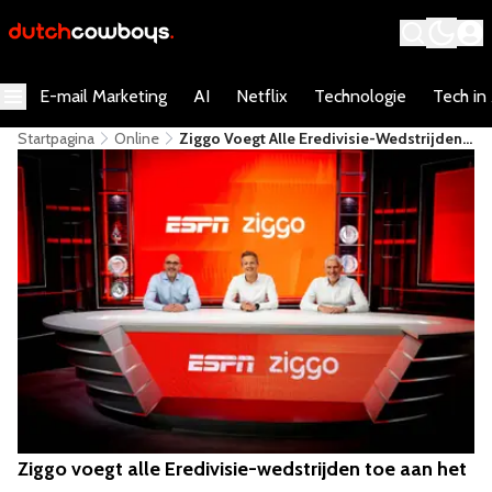
E-mail Marketing
AI
Netflix
Technologie
Tech in
Startpagina
Online
Ziggo Voegt Alle Eredivisie-Wedstrijden
Toe Aan Het Standaardpakket, En Daar
Betaal Je Voor
Ziggo voegt alle Eredivisie-wedstrijden toe aan het