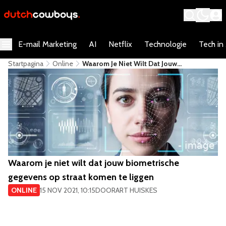
E-mail Marketing
AI
Netflix
Technologie
Tech in
Startpagina
Online
​Waarom Je Niet Wilt Dat Jouw
Biometrische Gegevens Op Straat Komen
Te Liggen
​Waarom je niet wilt dat jouw biometrische
gegevens op straat komen te liggen
ONLINE
15 NOV 2021, 10:15
DOOR
ART HUISKES