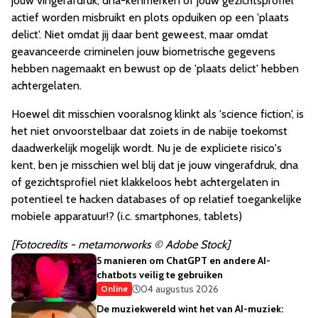
jouw vingerafdruk, dna-kenmerken of jouw gezichtsprofiel
actief worden misbruikt en plots opduiken op een 'plaats
delict'. Niet omdat jij daar bent geweest, maar omdat
geavanceerde criminelen jouw biometrische gegevens
hebben nagemaakt en bewust op de 'plaats delict' hebben
achtergelaten.
Hoewel dit misschien vooralsnog klinkt als 'science fiction', is
het niet onvoorstelbaar dat zoiets in de nabije toekomst
daadwerkelijk mogelijk wordt. Nu je de expliciete risico's
kent, ben je misschien wel blij dat je jouw vingerafdruk, dna
of gezichtsprofiel niet klakkeloos hebt achtergelaten in
potentieel te hacken databases of op relatief toegankelijke
mobiele apparatuur!? (i.c. smartphones, tablets)
[Fotocredits - metamorworks © Adobe Stock]
5 manieren om ChatGPT en andere AI-
chatbots veilig te gebruiken
04 augustus 2026
Online
De muziekwereld wint het van AI-muziek: