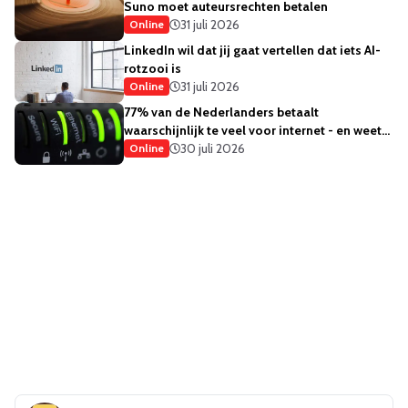
Suno moet auteursrechten betalen
31 juli 2026
Online
LinkedIn wil dat jij gaat vertellen dat iets AI-
rotzooi is
31 juli 2026
Online
77% van de Nederlanders betaalt
waarschijnlijk te veel voor internet - en weet
het ook
30 juli 2026
Online