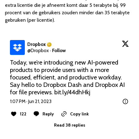
extra licentie die je afneemt komt daar 5 terabyte bij. 99
procent van de gebruikers zouden minder dan 35 terabyte
gebruiken (per licentie).
Dropbox
@
Dropbox
·
Follow
Today, we’re introducing new AI-powered 
products to provide users with a more 
focused, efficient, and productive workday. 
Say hello to Dropbox Dash and Dropbox AI 
for file previews. 
bit.ly/44dhHkj
1:07 PM · Jun 21, 2023
122
Reply
Copy link
Read 38 replies