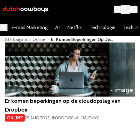
E-mail Marketing
AI
Netflix
Technologie
Tech in
Startpagina
Online
Er Komen Beperkingen Op De
Cloudopslag Van Dropbox
Er komen beperkingen op de cloudopslag van
Dropbox
ONLINE
25 AUG 2023, 11:00
DOOR
LAURA JENNY