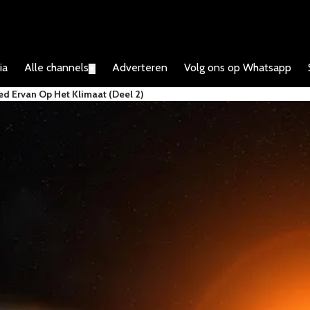
ia
Alle channels
Adverteren
Volg ons op Whatsapp
▼
d Ervan Op Het Klimaat (deel 2)