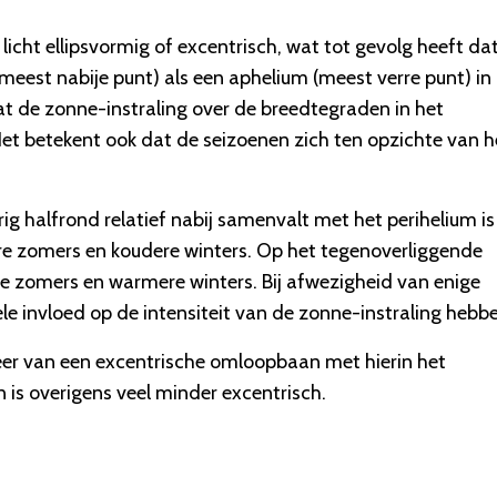
ht ellipsvormig of excentrisch, wat tot gevolg heeft dat
meest nabije punt) als een aphelium (meest verre punt) in
dat de zonne-instraling over de breedtegraden in het
 Het betekent ook dat de seizoenen zich ten opzichte van h
g halfrond relatief nabij samenvalt met het perihelium is
ere zomers en koudere winters. Op het tegenoverliggende
re zomers en warmere winters. Bij afwezigheid van enige
le invloed op de intensiteit van de zonne-instraling hebb
eer van een excentrische omloopbaan met hierin het
is overigens veel minder excentrisch.