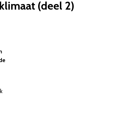
limaat (deel 2)
n
de
jk