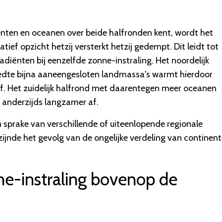
ten en oceanen over beide halfronden kent, wordt het
tief opzicht hetzij versterkt hetzij gedempt. Dit leidt tot
diënten bij eenzelfde zonne-instraling. Het noordelijk
edte bijna aaneengesloten landmassa's warmt hierdoor
r af. Het zuidelijk halfrond met daarentegen meer oceanen
 anderzijds langzamer af.
n sprake van verschillende of uiteenlopende regionale
zijnde het gevolg van de ongelijke verdeling van continen
nne-instraling bovenop de