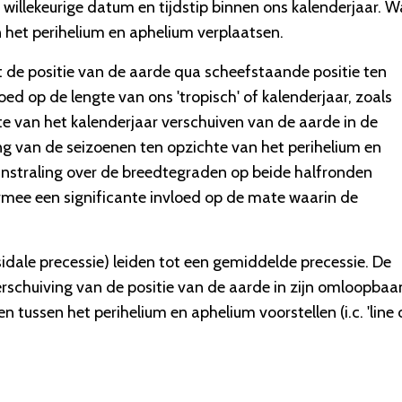
illekeurige datum en tijdstip binnen ons kalenderjaar. W
 het perihelium en aphelium verplaatsen.
iet de positie van de aarde qua scheefstaande positie ten
ed op de lengte van ons 'tropisch' of kalenderjaar, zoals
hte van het kalenderjaar verschuiven van de aarde in de
 van de seizoenen ten opzichte van het perihelium en
-instraling over de breedtegraden op beide halfronden
rmee een significante invloed op de mate waarin de
dale precessie) leiden tot een gemiddelde precessie. De
rschuiving van de positie van de aarde in zijn omloopbaa
n tussen het perihelium en aphelium voorstellen (i.c. 'line 