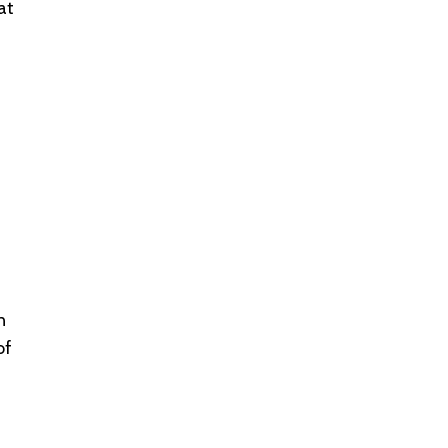
at
n
of