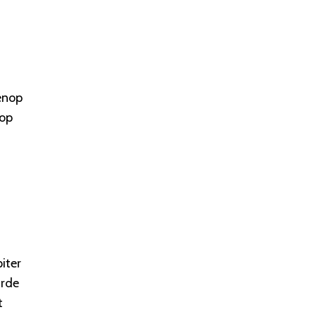
enop
 op
iter
arde
t