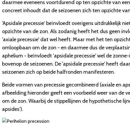
daarmee eveneens voortdurend op ten opzichte van een w
concreet inhoudt dat de seizoenen zich ten opzichte van
'Apsidale precessie' beïnvloedt overigens uitdrukkelijk n
opzichte van de zon. Als zodanig heeft het dus geen invlo
'axiale precessie' dat wel heeft. Maar met het ten opzic
omloopbaan om de zon - en daarmee dus de verplaatsing
aphelium - beïnvloedt 'apsidale precessie' wel de zonne
bovenop de seizoenen. De 'apsidale precessie' heeft daa
seizoenen zich op beide halfronden manifesteren.
Beide vormen van precessie gecombineerd (axiale en apsi
afbeelding hieronder geeft een voorbeeld weer van de ve
om de zon. Waarbij de stippellijnen de hypothetische lijne
apsides').