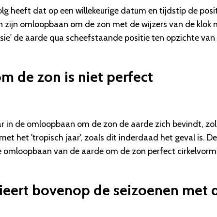
olg heeft dat op een willekeurige datum en tijdstip de posi
in zijn omloopbaan om de zon met de wijzers van de klok 
cessie' de aarde qua scheefstaande positie ten opzichte van
 de zon is niet perfect
ar in de omloopbaan om de zon de aarde zich bevindt, zo
t het 'tropisch jaar', zoals dit inderdaad het geval is. D
t de omloopbaan van de aarde om de zon perfect cirkelvorm
varieert bovenop de seizoenen met 