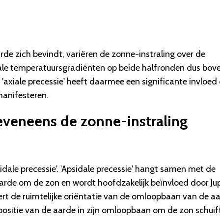
de zich bevindt, variëren de zonne-instraling over de
nale temperatuursgradiënten op beide halfronden dus bov
'axiale precessie' heeft daarmee een significante invloed
manifesteren.
 eveneens de zonne-instraling
sidale precessie'. 'Apsidale precessie' hangt samen met de
rde om de zon en wordt hoofdzakelijk beïnvloed door Jup
ert de ruimtelijke oriëntatie van de omloopbaan van de a
positie van de aarde in zijn omloopbaan om de zon schuif