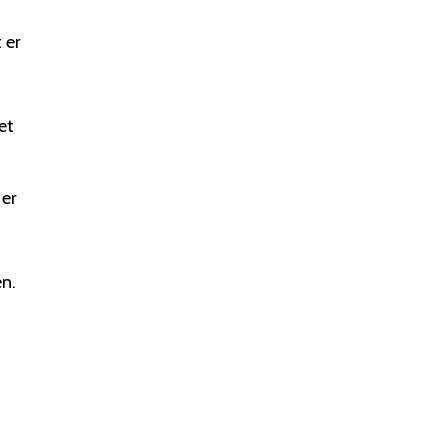
 er
et
 er
en.