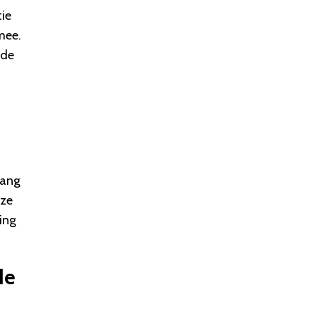
tie
mee.
 de
lang
eze
ing
de