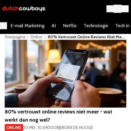
E-mail Marketing
AI
Netflix
Technologie
Tech in
Startpagina
Online
80% Vertrouwt Online Reviews Niet Meer
- Wat Werkt Dan Nog Wel?
80% vertrouwt online reviews niet meer - wat
werkt dan nog wel?
ONLINE
20 MEI , 10:59
DOOR
JEROEN DE HOOGE