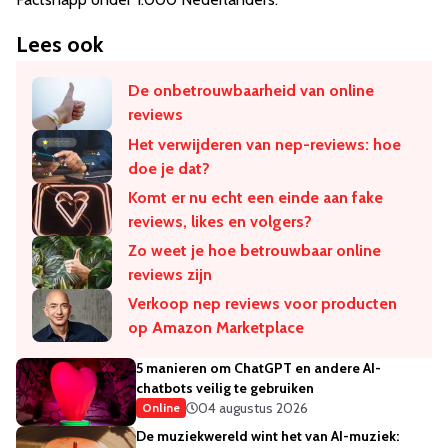
Lees ook
De onbetrouwbaarheid van online
reviews
​Het verwijderen van nep-reviews: hoe
doe je dat?
Komt er nu echt een einde aan fake
reviews, likes en volgers?
Zo weet je hoe betrouwbaar online
reviews zijn
Verkoop nep reviews voor producten
op Amazon Marketplace
5 manieren om ChatGPT en andere AI-
chatbots veilig te gebruiken
04 augustus 2026
Online
De muziekwereld wint het van AI-muziek: