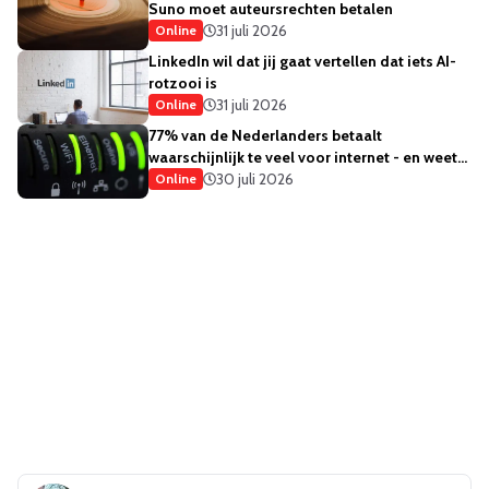
Suno moet auteursrechten betalen
31 juli 2026
Online
LinkedIn wil dat jij gaat vertellen dat iets AI-
rotzooi is
31 juli 2026
Online
77% van de Nederlanders betaalt
waarschijnlijk te veel voor internet - en weet
het ook
30 juli 2026
Online