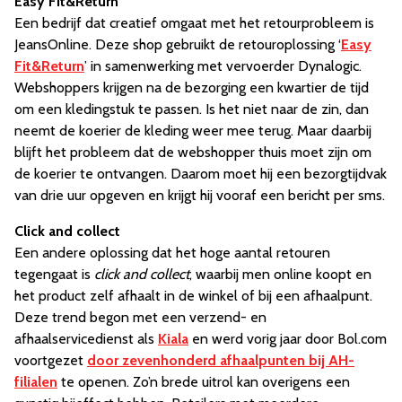
Easy Fit&Return
Een bedrijf dat creatief omgaat met het retourprobleem is
JeansOnline. Deze shop gebruikt de retouroplossing ‘
Easy
Fit&Return
’ in samenwerking met vervoerder Dynalogic.
Webshoppers krijgen na de bezorging een kwartier de tijd
om een kledingstuk te passen. Is het niet naar de zin, dan
neemt de koerier de kleding weer mee terug. Maar daarbij
blijft het probleem dat de webshopper thuis moet zijn om
de koerier te ontvangen. Daarom moet hij een bezorgtijdvak
van drie uur opgeven en krijgt hij vooraf een bericht per sms.
Click and collect
Een andere oplossing dat het hoge aantal retouren
tegengaat is
click and collect
, waarbij men online koopt en
het product zelf afhaalt in de winkel of bij een afhaalpunt.
Deze trend begon met een verzend- en
afhaalservicedienst als
Kiala
en werd vorig jaar door Bol.com
voortgezet
door zevenhonderd afhaalpunten bij AH-
filialen
te openen. Zo’n brede uitrol kan overigens een