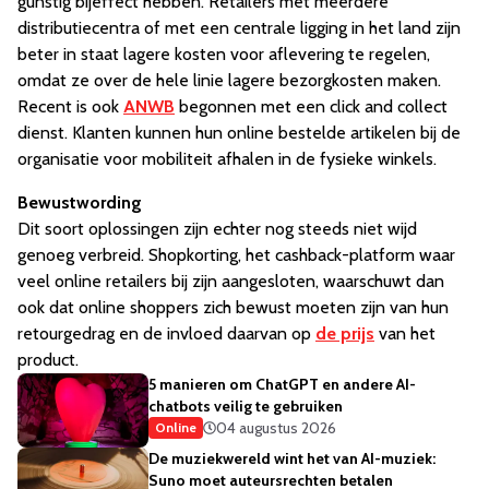
gunstig bijeffect hebben. Retailers met meerdere
distributiecentra of met een centrale ligging in het land zijn
beter in staat lagere kosten voor aflevering te regelen,
omdat ze over de hele linie lagere bezorgkosten maken.
Recent is ook
ANWB
begonnen met een click and collect
dienst. Klanten kunnen hun online bestelde artikelen bij de
organisatie voor mobiliteit afhalen in de fysieke winkels.
Bewustwording
Dit soort oplossingen zijn echter nog steeds niet wijd
genoeg verbreid. Shopkorting, het cashback-platform waar
veel online retailers bij zijn aangesloten, waarschuwt dan
ook dat online shoppers zich bewust moeten zijn van hun
retourgedrag en de invloed daarvan op
de prijs
van het
product.
5 manieren om ChatGPT en andere AI-
chatbots veilig te gebruiken
04 augustus 2026
Online
De muziekwereld wint het van AI-muziek:
Suno moet auteursrechten betalen