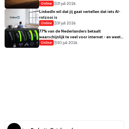
31 juli 2026
Online
LinkedIn wil dat jij gaat vertellen dat iets AI-
rotzooi is
31 juli 2026
Online
77% van de Nederlanders betaalt
waarschijnlijk te veel voor internet - en weet
het ook
30 juli 2026
Online