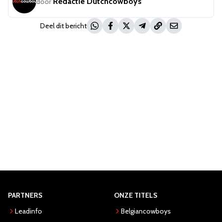
Redactie Dutchcowboys
door
Deel dit bericht
PARTNERS
ONZE TITELS
Leadinfo
Belgiancowboys