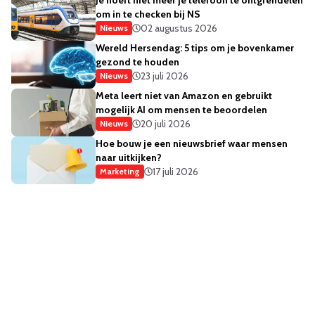
Je hoeft niet meer je telefoon te ontgrendelen
om in te checken bij NS
02 augustus 2026
Nieuws
Wereld Hersendag: 5 tips om je bovenkamer
gezond te houden
23 juli 2026
Nieuws
Meta leert niet van Amazon en gebruikt
mogelijk AI om mensen te beoordelen
20 juli 2026
Nieuws
Hoe bouw je een nieuwsbrief waar mensen
naar uitkijken?
17 juli 2026
Marketing