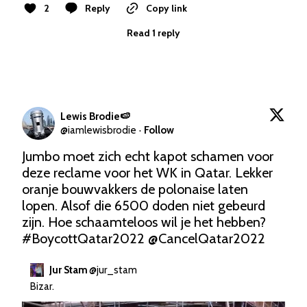
2
Reply
Copy link
Read 1 reply
Lewis Brodie🍉
@
iamlewisbrodie
·
Follow
Jumbo moet zich echt kapot schamen voor 
deze reclame voor het WK in Qatar. Lekker 
oranje bouwvakkers de polonaise laten 
lopen. Alsof die 6500 doden niet gebeurd 
zijn. Hoe schaamteloos wil je het hebben? 
#BoycottQatar2022
@CancelQatar2022
Jur Stam
@
jur_stam
Bizar.