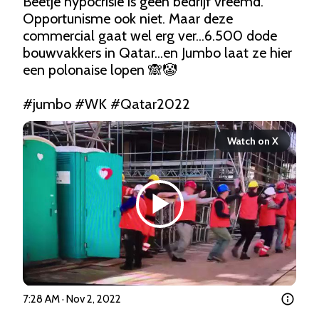
Beetje hypocrisie is geen bedrijf vreemd. 
Opportunisme ook niet. Maar deze 
commercial gaat wel erg ver...6.500 dode 
bouwvakkers in Qatar...en Jumbo laat ze hier 
een polonaise lopen 🙈🤡 

#jumbo
#WK
#Qatar2022
Watch on X
7:28 AM · Nov 2, 2022