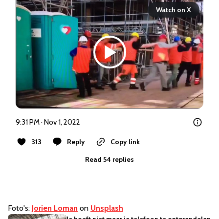
Watch on X
9:31 PM · Nov 1, 2022
313
Reply
Copy link
Read 54 replies
Foto's:
Jorien Loman
on
Unsplash