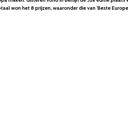
ropa maken. Gisteren vond in Berlijn de 32e editie plaats 
otaal won het 8 prijzen, waaronder die van 'Beste Europ