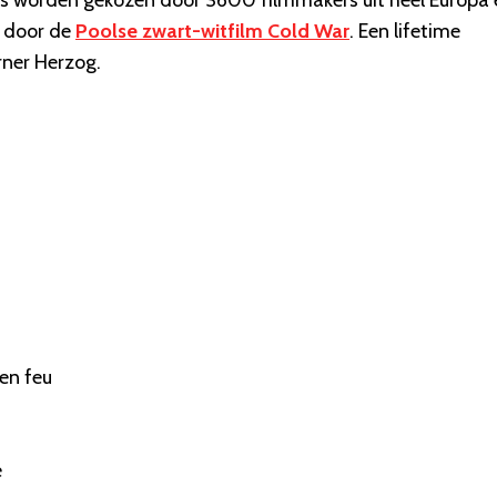
s worden gekozen door 3600 filmmakers uit heel Europa 
n door de
Poolse zwart-witfilm Cold War
. Een lifetime
ner Herzog.
 en feu
e