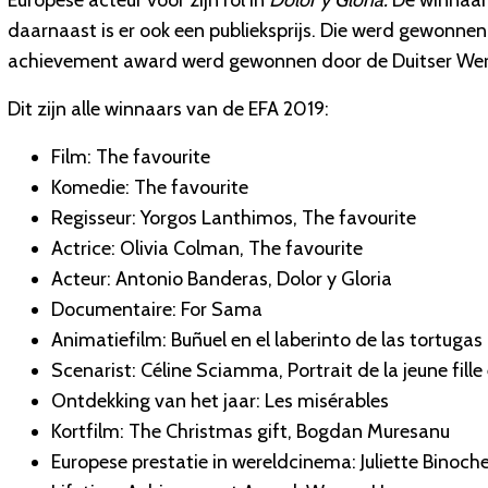
Europese acteur voor zijn rol in
Dolor y Gloria.
De winnaar
daarnaast is er ook een publieksprijs. Die werd gewonne
achievement award werd gewonnen door de Duitser Wer
Dit zijn alle winnaars van de EFA 2019:
Film: The favourite
Komedie: The favourite
Regisseur: Yorgos Lanthimos, The favourite
Actrice: Olivia Colman, The favourite
Acteur: Antonio Banderas, Dolor y Gloria
Documentaire: For Sama
Animatiefilm: Buñuel en el laberinto de las tortugas
Scenarist: Céline Sciamma, Portrait de la jeune fille
Ontdekking van het jaar: Les misérables
Kortfilm: The Christmas gift, Bogdan Muresanu
Europese prestatie in wereldcinema: Juliette Binoch