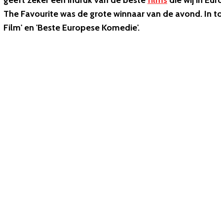
geeft zeker een indruk van de beste
films
die wij in Eu
The Favourite was de grote winnaar van de avond. In t
Film' en 'Beste Europese Komedie'.