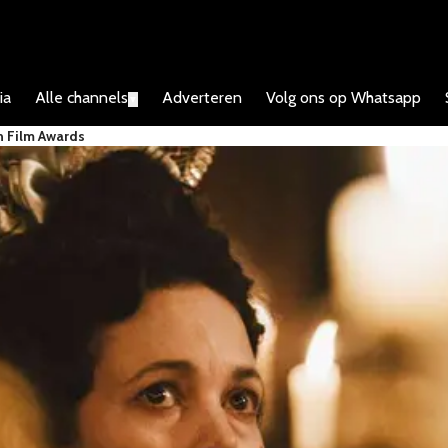
ia
Alle channels
Adverteren
Volg ons op Whatsapp
▼
n Film Awards