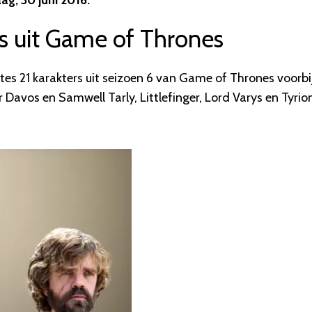
ag, 30 juni 2016.
rs uit Game of Thrones
tes 21 karakters uit seizoen 6 van Game of Thrones voorbi
r Davos en Samwell Tarly
, Littlefinger, Lord Varys en Tyrio