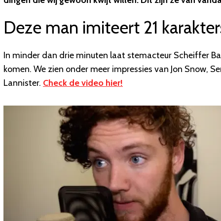
dingen die wij gewoon kwijt willen. Dit zijn ze van vanda
Deze man imiteert 21 karakte
In minder dan drie minuten laat stemacteur Scheiffer Ba
komen. We zien onder meer impressies van Jon Snow, Se
Lannister
.
Check de video hier!