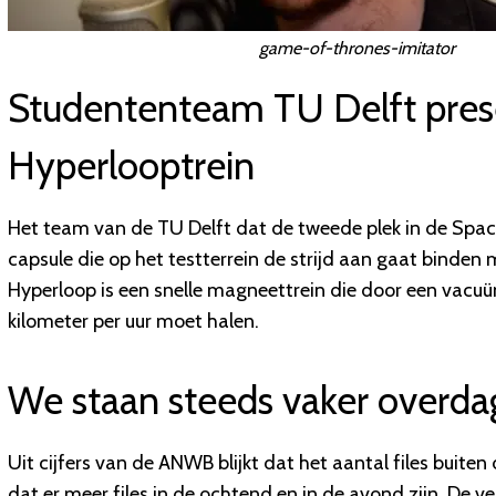
game-of-thrones-imitator
Studententeam TU Delft prese
Hyperlooptrein
Het team van de TU Delft dat de tweede plek in de Sp
capsule die op het testterrein de strijd aan gaat binde
Hyperloop is een snelle magneettrein die door een vacu
kilometer per uur moet halen.
We staan steeds vaker overdag 
Uit cijfers van de ANWB blijkt dat het aantal files buiten
dat er meer files in de ochtend en in de avond zijn. De 