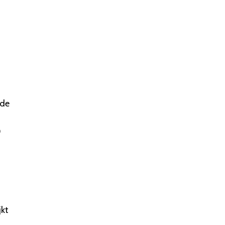
 de
0
jkt