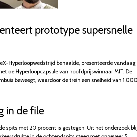
nteert prototype supersnelle
aceX-Hyperloopwedstrijd behaalde, presenteerde vandaag
n met de Hyperloopcapsule van hoofdprijswinnaar MIT. De
ümbuis beweegt, waardoor de trein een snelheid van 1.00
in de file
 de spits met 20 procent is gestegen. Uit het onderzoek bli
verkeersdrukte in de ochtendspits steeg met ongeveer 5