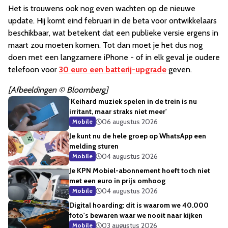
Het is trouwens ook nog even wachten op de nieuwe
update. Hij komt eind februari in de beta voor ontwikkelaars
beschikbaar, wat betekent dat een publieke versie ergens in
maart zou moeten komen. Tot dan moet je het dus nog
doen met een langzamere iPhone - of in elk geval je oudere
telefoon voor
30 euro een batterij-upgrade
geven.
[Afbeeldingen © Bloomberg]
'Keihard muziek spelen in de trein is nu
irritant, maar straks niet meer'
06 augustus 2026
Mobile
Je kunt nu de hele groep op WhatsApp een
melding sturen
04 augustus 2026
Mobile
Je KPN Mobiel-abonnement hoeft toch niet
met een euro in prijs omhoog
04 augustus 2026
Mobile
Digital hoarding: dit is waarom we 40.000
foto's bewaren waar we nooit naar kijken
03 augustus 2026
Mobile