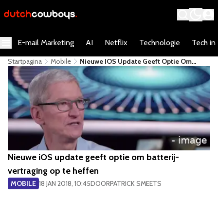
E-mail Marketing
AI
Netflix
Technologie
Tech in
Startpagina
Mobile
Nieuwe IOS Update Geeft Optie Om
Batterij-Vertraging Op Te Heffen
Nieuwe iOS update geeft optie om batterij-
vertraging op te heffen
MOBILE
18 JAN 2018, 10:45
DOOR
PATRICK SMEETS