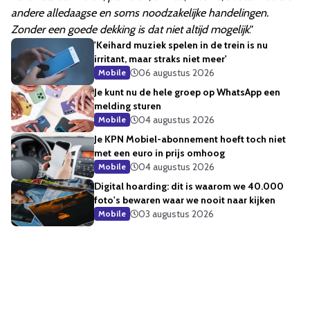
andere alledaagse en soms noodzakelijke handelingen.
Zonder een goede dekking is dat niet altijd mogelijk
."
'Keihard muziek spelen in de trein is nu
irritant, maar straks niet meer'
06 augustus 2026
Mobile
Je kunt nu de hele groep op WhatsApp een
melding sturen
04 augustus 2026
Mobile
Je KPN Mobiel-abonnement hoeft toch niet
met een euro in prijs omhoog
04 augustus 2026
Mobile
Digital hoarding: dit is waarom we 40.000
foto's bewaren waar we nooit naar kijken
03 augustus 2026
Mobile