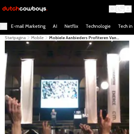
E-mail Marketing
AI
Netflix
Technologie
Tech in
Startpagina
Mobile
Mobiele Aanbieders Profiteren Van
Ondoorzichtigheid Mobiele Kosten
[Infographic]