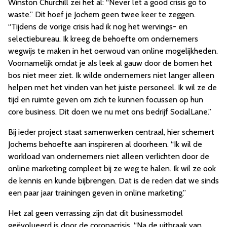
Winston Churchill zei het al: “Never let a good crisis go to
waste.” Dit hoef je Jochem geen twee keer te zeggen.
“Tijdens de vorige crisis had ik nog het wervings- en
selectiebureau. Ik kreeg de behoefte om ondernemers
wegwijs te maken in het oerwoud van online mogelijkheden.
Voornamelijk omdat je als leek al gauw door de bomen het
bos niet meer ziet. Ik wilde ondernemers niet langer alleen
helpen met het vinden van het juiste personeel. Ik wil ze de
tijd en ruimte geven om zich te kunnen focussen op hun
core business. Dit doen we nu met ons bedrijf SocialLane.”
Bij ieder project staat samenwerken centraal, hier schemert
Jochems behoefte aan inspireren al doorheen. “Ik wil de
workload van ondernemers niet alleen verlichten door de
online marketing compleet bij ze weg te halen. Ik wil ze ook
de kennis en kunde bijbrengen. Dat is de reden dat we sinds
een paar jaar trainingen geven in online marketing.”
Het zal geen verrassing zijn dat dit businessmodel
geëvolueerd is door de coronacrisis. “Na de uitbraak van