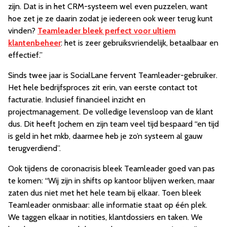
zijn. Dat is in het CRM-systeem wel even puzzelen, want
hoe zet je ze daarin zodat je iedereen ook weer terug kunt
vinden?
Teamleader bleek perfect voor ultiem
klantenbeheer
: het is zeer gebruiksvriendelijk, betaalbaar en
effectief.”
Sinds twee jaar is SocialLane fervent Teamleader-gebruiker.
Het hele bedrijfsproces zit erin, van eerste contact tot
facturatie. Inclusief financieel inzicht en
projectmanagement. De volledige levensloop van de klant
dus. Dit heeft Jochem en zijn team veel tijd bespaard “en tijd
is geld in het mkb, daarmee heb je zo’n systeem al gauw
terugverdiend”.
Ook tijdens de coronacrisis bleek Teamleader goed van pas
te komen: “Wij zijn in shifts op kantoor blijven werken, maar
zaten dus niet met het hele team bij elkaar. Toen bleek
Teamleader onmisbaar: alle informatie staat op één plek.
We taggen elkaar in notities, klantdossiers en taken. We