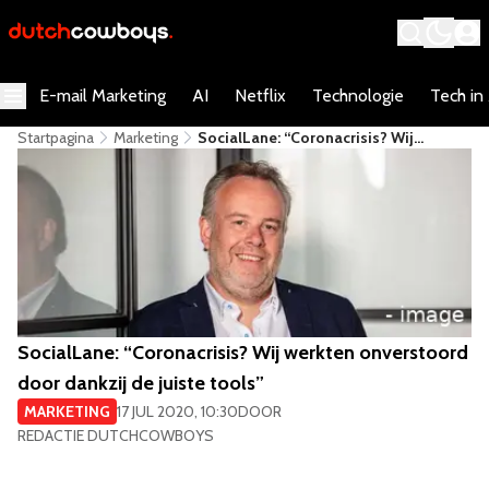
E-mail Marketing
AI
Netflix
Technologie
Tech in
Startpagina
Marketing
​SocialLane: “Coronacrisis? Wij
Werkten Onverstoord Door Dankzij De
Juiste Tools”
​SocialLane: “Coronacrisis? Wij werkten onverstoord
door dankzij de juiste tools”
MARKETING
17 JUL 2020, 10:30
DOOR
REDACTIE DUTCHCOWBOYS