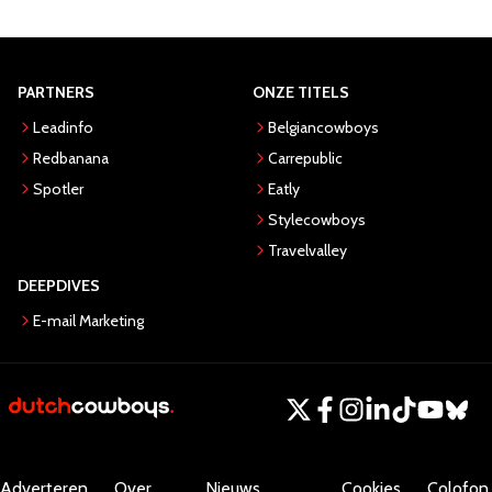
PARTNERS
ONZE TITELS
Leadinfo
Belgiancowboys
Redbanana
Carrepublic
Spotler
Eatly
Stylecowboys
Travelvalley
DEEPDIVES
E-mail Marketing
Adverteren
Over
Nieuws
Cookies
Colofon.