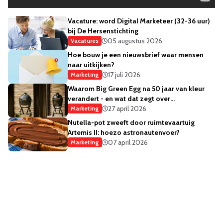
Vacature: word Digital Marketeer (32-36 uur)
bij De Hersenstichting
05 augustus 2026
Vacatures
Hoe bouw je een nieuwsbrief waar mensen
naar uitkijken?
17 juli 2026
Marketing
Waarom Big Green Egg na 50 jaar van kleur
verandert - en wat dat zegt over
merkstrategie
27 april 2026
Marketing
Nutella-pot zweeft door ruimtevaartuig
Artemis II: hoezo astronautenvoer?
07 april 2026
Marketing