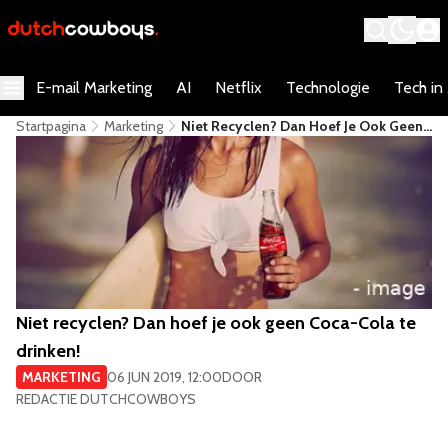
E-mail Marketing
AI
Netflix
Technologie
Tech in
Startpagina
Marketing
Niet Recyclen? Dan Hoef Je Ook Geen
Coca-Cola Te Drinken!
Niet recyclen? Dan hoef je ook geen Coca-Cola te
drinken!
MARKETING
06 JUN 2019, 12:00
DOOR
REDACTIE DUTCHCOWBOYS