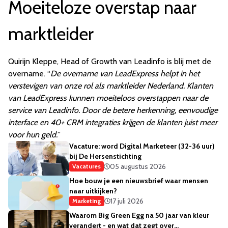
Moeiteloze overstap naar
marktleider
Quirijn Kleppe, Head of Growth van Leadinfo is blij met de
overname. “
De overname van LeadExpress helpt in het
verstevigen van onze rol als marktleider Nederland. Klanten
van LeadExpress kunnen moeiteloos overstappen naar de
service van Leadinfo. Door de betere herkenning, eenvoudige
interface en 40+ CRM integraties krijgen de klanten juist meer
voor hun geld.
”
Vacature: word Digital Marketeer (32-36 uur)
bij De Hersenstichting
05 augustus 2026
Vacatures
Hoe bouw je een nieuwsbrief waar mensen
naar uitkijken?
17 juli 2026
Marketing
Waarom Big Green Egg na 50 jaar van kleur
verandert - en wat dat zegt over