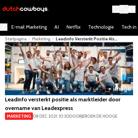
E-mail Marketing
AI
Netflix
Technologie
Tech in
Startpagina
Marketing
Leadinfo Versterkt Positie Als
Marktleider Door Overname Van
Leadexpress
Leadinfo versterkt positie als marktleider door
overname van Leadexpress
MARKETING
08 DEC 2021, 10:30
DOOR
JEROEN DE HOOGE