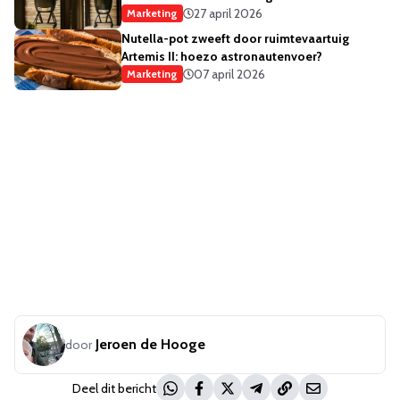
merkstrategie
27 april 2026
Marketing
Nutella-pot zweeft door ruimtevaartuig
Artemis II: hoezo astronautenvoer?
07 april 2026
Marketing
Jeroen de Hooge
door
Deel dit bericht