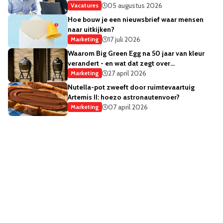
05 augustus 2026
Vacatures
Hoe bouw je een nieuwsbrief waar mensen
naar uitkijken?
17 juli 2026
Marketing
Waarom Big Green Egg na 50 jaar van kleur
verandert - en wat dat zegt over
merkstrategie
27 april 2026
Marketing
Nutella-pot zweeft door ruimtevaartuig
Artemis II: hoezo astronautenvoer?
07 april 2026
Marketing