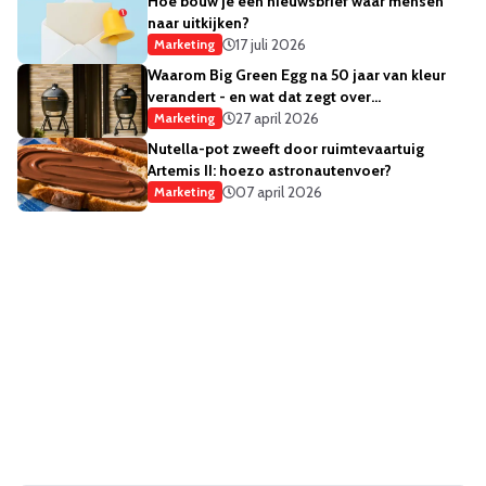
Hoe bouw je een nieuwsbrief waar mensen
naar uitkijken?
17 juli 2026
Marketing
Waarom Big Green Egg na 50 jaar van kleur
verandert - en wat dat zegt over
merkstrategie
27 april 2026
Marketing
Nutella-pot zweeft door ruimtevaartuig
Artemis II: hoezo astronautenvoer?
07 april 2026
Marketing