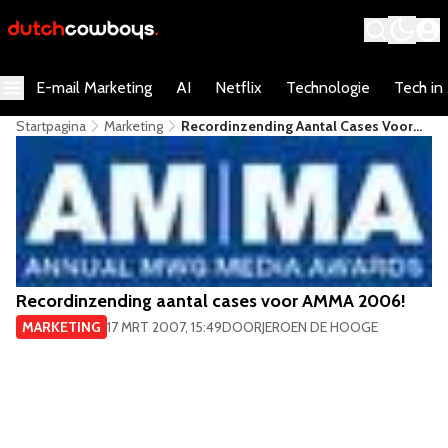
E-mail Marketing
AI
Netflix
Technologie
Tech in
Startpagina
Marketing
Recordinzending Aantal Cases Voor
AMMA 2006!
Recordinzending aantal cases voor AMMA 2006!
MARKETING
17 MRT 2007, 15:49
DOOR
JEROEN DE HOOGE