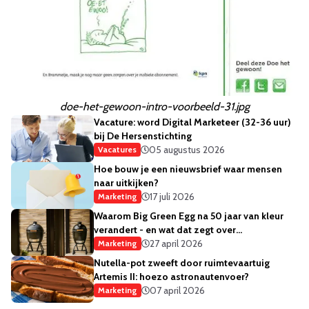
doe-het-gewoon-intro-voorbeeld-31.jpg
Vacature: word Digital Marketeer (32-36 uur)
bij De Hersenstichting
05 augustus 2026
Vacatures
Hoe bouw je een nieuwsbrief waar mensen
naar uitkijken?
17 juli 2026
Marketing
Waarom Big Green Egg na 50 jaar van kleur
verandert - en wat dat zegt over
merkstrategie
27 april 2026
Marketing
Nutella-pot zweeft door ruimtevaartuig
Artemis II: hoezo astronautenvoer?
07 april 2026
Marketing