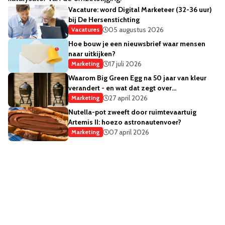
Vacature: word Digital Marketeer (32-36 uur)
bij De Hersenstichting
05 augustus 2026
Vacatures
Hoe bouw je een nieuwsbrief waar mensen
naar uitkijken?
17 juli 2026
Marketing
Waarom Big Green Egg na 50 jaar van kleur
verandert - en wat dat zegt over
merkstrategie
27 april 2026
Marketing
Nutella-pot zweeft door ruimtevaartuig
Artemis II: hoezo astronautenvoer?
07 april 2026
Marketing