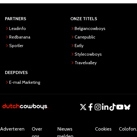
PARTNERS
ONZE TITELS
Leadinfo
Belgiancowboys
Redbanana
Carrepublic
Spotler
Eatly
Stylecowboys
Travelvalley
DEEPDIVES
E-mail Marketing
Adverteren
Over
Nieuws
Cookies
Colofon.
ons
melden