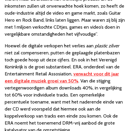
inkomsten zullen uit onverwachte hoek komen, zo heeft de
oude-industrie altijd de video en game markt, zoals Guitar
Hero en Rock Band, links laten liggen. Maar waren zij blij zijn
met 1 miljoen verkochte CDtjes, games en video’s doen in
vergelijkbare omstandigheden het vijfvoudige”.
Hoewel de digitale verkopen het verlies aan
plastic zilver
niet zal compenseren, putten de geplaagde platenbazen
toch goede hoop uit deze cijfers. En ook in het Verenigd
Koninkrijk is de groei substantieel. ERA, onderdeel van de
Entertainment Retail Assosiation,
verwacht voor dit jaar
een digitale muziek groei van 50%
. Van die stijging
vertegenwoordigen album downloads 40%, in vergelijking
tot 60% voor individuele tracks. Een opmerkelijke
percentuele toename, want met het naderende einde van
der CD werd voorspeld dat hiermee ook aan de
koppelverkoop van tracks een einde zou komen. Ook de
ERA noemt het toenemend DRM-vrij aanbod de grote
katalysator van de omzetstijging.