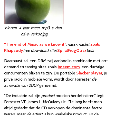
binnen-4-jaar-meer-mp3-s-dan-
cd-s-verkoc.jpg
“The end of Music as we know it”
mass-market
zoals
Rhapsody
free download sites
SpiralFrog
Qtrax
beta
Daarnaast zal een DRM-vrij aanbod in combinatie met on-
demand streaming sites zoals
imeem.com
, een duchtige
concurrenten blijken te zijn. De portable
Slacker player
, je
privé radio in mobiele vorm, wordt door Forrester
de
innovatie van 2007
genoemd.
“De industrie zal zijn
product
moeten herdefiniëren” legt
Forrester VP James L. McQuivey uit. “Te lang heeft men
altijd gedacht dat de CD verkopen de dominante factor
waren, maar
de artiest
is hun werkelijke product. En de