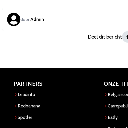
Admin
door
Deel dit bericht
PARTNERS
ONZE TI
Leadinfo
Belgianc
Redbanana
Carrepubli
Spotler
Eatly