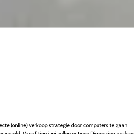
irecte (online) verkoop strategie door computers te gaan
r wereld. Vanaf tien juni zullen er twee Dimension deskto