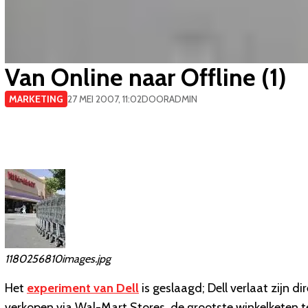
Van Online naar Offline (1)
MARKETING
27 MEI 2007, 11:02
DOOR
ADMIN
1180256810images.jpg
Het
experiment van Dell
is geslaagd; Dell verlaat zijn d
verkopen via Wal-Mart Stores, de grootste winkelketen te