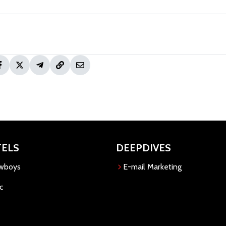
TELS
DEEPDIVES
owboys
E-mail Marketing
c