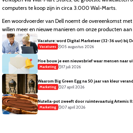
computers te koop zijn in circa 3.000 Wal-Marts.
Een woordvoerder van Dell noemt de overeenkomst met W
willen meer en nieuwe manieren om onze producten aan t
Vacature: word Digital Marketeer (32-36 uur) bij 
05 augustus 2026
Vacatures
Hoe bouw je een nieuwsbrief waar mensen naar ui
17 juli 2026
Marketing
Waarom Big Green Egg na 50 jaar van kleur verand
27 april 2026
Marketing
Nutella-pot zweeft door ruimtevaartuig Artemis I
07 april 2026
Marketing