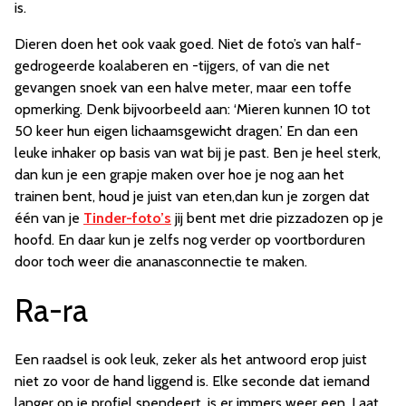
is.
Dieren doen het ook vaak goed. Niet de foto’s van half-
gedrogeerde koalaberen en -tijgers, of van die net
gevangen snoek van een halve meter, maar een toffe
opmerking. Denk bijvoorbeeld aan: ‘Mieren kunnen 10 tot
50 keer hun eigen lichaamsgewicht dragen.’ En dan een
leuke inhaker op basis van wat bij je past. Ben je heel sterk,
dan kun je een grapje maken over hoe je nog aan het
trainen bent, houd je juist van eten,dan kun je zorgen dat
één van je
Tinder-foto’s
jij bent met drie pizzadozen op je
hoofd. En daar kun je zelfs nog verder op voortborduren
door toch weer die ananasconnectie te maken.
Ra-ra
Een raadsel is ook leuk, zeker als het antwoord erop juist
niet zo voor de hand liggend is. Elke seconde dat iemand
langer op je profiel spendeert, is er immers weer een. Laat