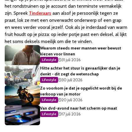
het rondstruinen op je account dan tenminste vermakelijk
zijn. Spreek
Tinderaars
aan alsof je persoonlijk tegen ze
praat, lok ze met een onverwacht onderwerp of een grap
en wees verder vooral jezelf. Ook als je inderdaad van warm
fruit houdt op je pizza: op ieder potje past een deksel, al lijkt
het soms deksels moeilijk om die te vinden.
Waarom steeds meer mannen weer bewust
kiezen voor linnen
31 juli 2026
Lifestyle
Hitte achter het stuur is gevaarlijker dan je
denkt - dit zegt de wetenschap
30 juli 2026
Lifestyle
Zo voorkom je dat je opgelicht wordt bij de
verkoop van je motor
20 juli 2026
Lifestyle
Van dvd-avond naar het scherm op maat
17 juli 2026
Lifestyle