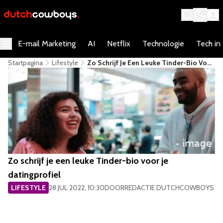
E-mail Marketing
AI
Netflix
Technologie
Tech in
Startpagina
Lifestyle
​Zo Schrijf Je Een Leuke Tinder-Bio Voor
Je Datingprofiel
​Zo schrijf je een leuke Tinder-bio voor je
datingprofiel
LIFESTYLE
28 JUL 2022, 10:30
DOOR
REDACTIE DUTCHCOWBOYS