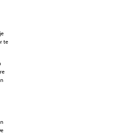
je
r te
n
re
an
in
De