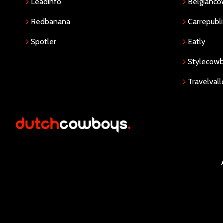
Leadinfo
Belgianc
Redbanana
Carrepubli
Spotler
Eatly
Stylecow
Travelvall