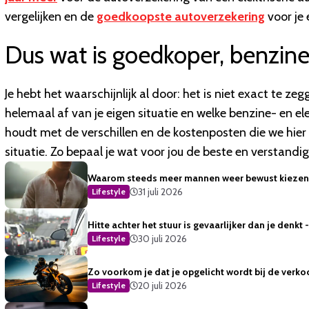
vergelijken en de
goedkoopste autoverzekering
voor je 
Dus wat is goedkoper, benzine 
Je hebt het waarschijnlijk al door: het is niet exact te 
helemaal af van je eigen situatie en welke benzine- en ele
houdt met de verschillen en de kostenposten die we hie
situatie. Zo bepaal je wat voor jou de beste en verstandig
Waarom steeds meer mannen weer bewust kiezen 
31 juli 2026
Lifestyle
Hitte achter het stuur is gevaarlijker dan je denkt
30 juli 2026
Lifestyle
Zo voorkom je dat je opgelicht wordt bij de verko
20 juli 2026
Lifestyle