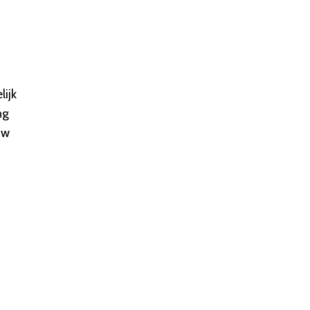
lijk
ng
uw