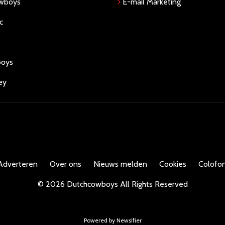
owboys
E-mail Marketing
c
boys
ey
Adverteren
Over ons
Nieuws melden
Cookies
Colofon
©
2026
Dutchcowboys
All Rights Reserved
Powered by Newsifier