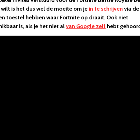
eker invites verstuurd voor de Fortnite Battle Royale b
g wilt is het dus wel de moeite om je
in te schrijven
via de
en toestel hebben waar Fortnite op draait. Ook niet
baar is, als je het niet al
van Google zelf
hebt gehoord