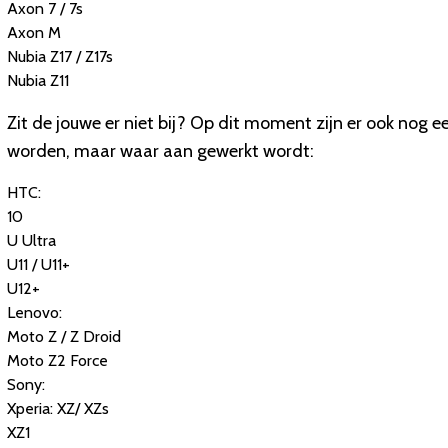
Axon 7 / 7s
Axon M
Nubia Z17 / Z17s
Nubia Z11
Zit de jouwe er niet bij? Op dit moment zijn er ook nog e
worden, maar waar aan gewerkt wordt:
HTC:
10
U Ultra
U11 / U11+
U12+
Lenovo:
Moto Z / Z Droid
Moto Z2 Force
Sony:
Xperia: XZ/ XZs
XZ1