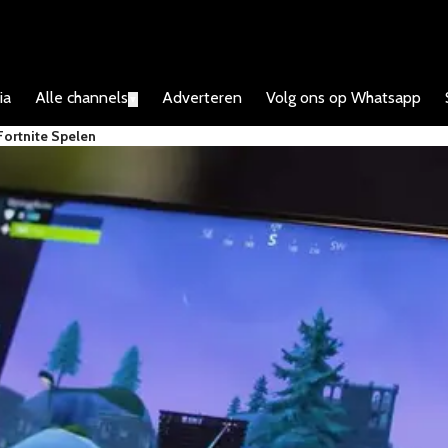
ia
Alle channels
Adverteren
Volg ons op Whatsapp
▼
Fortnite Spelen