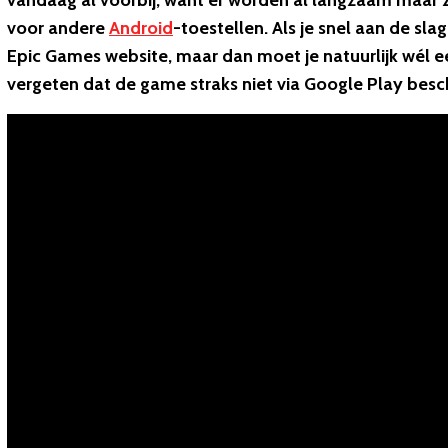
vandaag al voorbij, want er worden al langzaam maar z
voor andere
Android
-toestellen. Als je snel aan de sla
Epic Games website, maar dan moet je natuurlijk wél e
vergeten dat de game straks niet via Google Play beschik