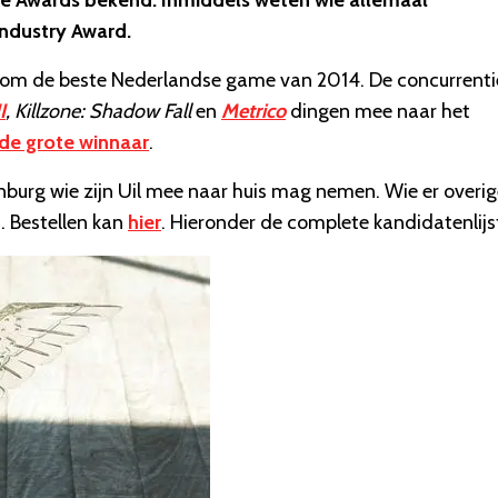
e Awards bekend. Inmiddels weten wie allemaal
Industry Award.
aait om de beste Nederlandse game van 2014. De concurrenti
I
, Killzone: Shadow Fall
en
Metrico
dingen mee naar het
de grote winnaar
.
nburg wie zijn Uil mee naar huis mag nemen. Wie er overi
. Bestellen kan
hier
. Hieronder de complete kandidatenlijs