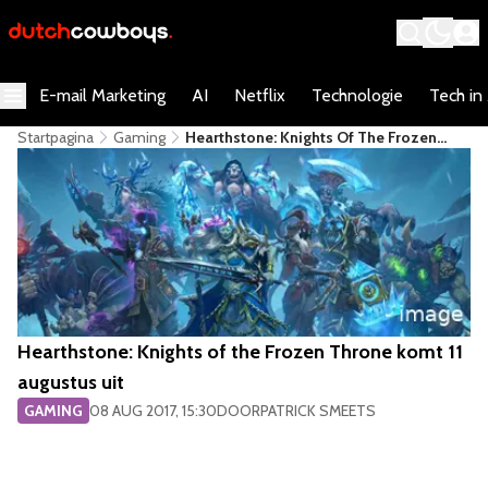
E-mail Marketing
AI
Netflix
Technologie
Tech in
Startpagina
Gaming
Hearthstone: Knights Of The Frozen
Throne Komt 11 Augustus Uit
Hearthstone: Knights of the Frozen Throne komt 11
augustus uit
GAMING
08 AUG 2017, 15:30
DOOR
PATRICK SMEETS