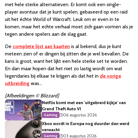
met hele sterke alternatieven. Er komt ook een single-
player avontuur dat je kunt spelen, gebaseerd op een raid
uit het échte World of Warcraft. Leuk om er even in te
komen, maar het echte verhaal moet zich gaan vormen als je
tegen andere spelers aan de slag gaat.
De
complete lijst aan kaarten
is al bekend, dus je kunt
meteen zien of er dingen bij zitten die je wel bevallen. De
kans is groot, want het lijkt een hele sterke set te worden.
En dan maar hopen dat het niet zo lastig wordt om wat
legendaries bij elkaar te krijgen als dat het in
de vorige
uitbreiding
was...
[Afbeeldingen © Blizzard]
Netflix komt met een 'uitgebreid kijkje' van
Grand Theft Auto VI
06 augustus 2026
Gaming
Xbox wordt in Europa nog duurder dan werd
verwacht
03 augustus 2026
Gaming