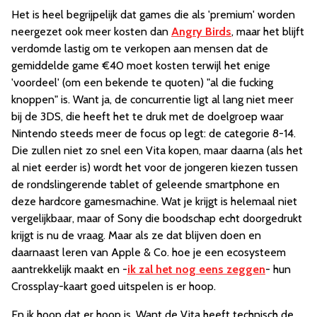
Het is heel begrijpelijk dat games die als 'premium' worden
neergezet ook meer kosten dan
Angry Birds
, maar het blijft
verdomde lastig om te verkopen aan mensen dat de
gemiddelde game €40 moet kosten terwijl het enige
'voordeel' (om een bekende te quoten) "al die fucking
knoppen" is. Want ja, de concurrentie ligt al lang niet meer
bij de 3DS, die heeft het te druk met de doelgroep waar
Nintendo steeds meer de focus op legt: de categorie 8-14.
Die zullen niet zo snel een Vita kopen, maar daarna (als het
al niet eerder is) wordt het voor de jongeren kiezen tussen
de rondslingerende tablet of geleende smartphone en
deze hardcore gamesmachine. Wat je krijgt is helemaal niet
vergelijkbaar, maar of Sony die boodschap echt doorgedrukt
krijgt is nu de vraag. Maar als ze dat blijven doen en
daarnaast leren van Apple & Co. hoe je een ecosysteem
aantrekkelijk maakt en -
ik zal het nog eens zeggen
- hun
Crossplay-kaart goed uitspelen is er hoop.
En ik hoop dat er hoop is. Want de Vita heeft technisch de