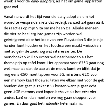
week is voor de
early adopters
, als het om game-apparaten
gaat wel.
Vanaf nu wordt het tijd voor die early adopters om het
woord te verspreiden, iets dat redelijk vanzelf zal gaan als ik
de reacties op mijn Vita om me heen zie. Allerlei mensen
die niet zo heel erg into games zijn worden wel
geïntrigreerd door het idee van een Playstation 3 die je in je
handen kunt houden en het touchscreen maakt -misschien
niet zo gek- de zaak nog wat interessanter. De
mondhoeken krullen echter wel naar beneden als het
thema prijs op tafel komt. Het apparaat voor €250 gaat nog
wel, maar als dan de aap uit de mouw komt en blijkt dat je
nog eens €50 moet lappen voor 3G, minstens €20 voor
een memory kaart (hoewel: laten we elkaar niet voor de gek
houden: dat gaat je zeker €50 kosten want je gaat echt
geen 4GB memory card kopen behalve als het echt niet
anders kan) en dan moeten we nog gaan shoppen voor
games. En daar gaat het natuurlijk helemaal mis.