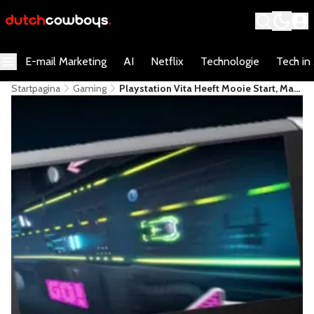
E-mail Marketing
AI
Netflix
Technologie
Tech in
Startpagina
Gaming
Playstation Vita Heeft Mooie Start, Maar
Hoe Nu Verder?