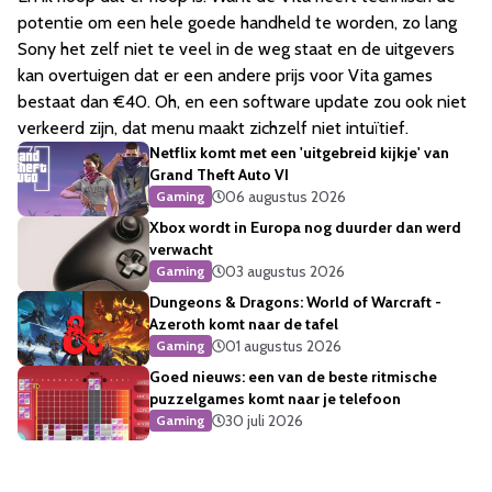
potentie om een hele goede handheld te worden, zo lang
Sony het zelf niet te veel in de weg staat en de uitgevers
kan overtuigen dat er een andere prijs voor Vita games
bestaat dan €40. Oh, en een software update zou ook niet
verkeerd zijn, dat menu maakt zichzelf niet intuïtief.
Netflix komt met een 'uitgebreid kijkje' van
Grand Theft Auto VI
06 augustus 2026
Gaming
Xbox wordt in Europa nog duurder dan werd
verwacht
03 augustus 2026
Gaming
Dungeons & Dragons: World of Warcraft -
Azeroth komt naar de tafel
01 augustus 2026
Gaming
Goed nieuws: een van de beste ritmische
puzzelgames komt naar je telefoon
30 juli 2026
Gaming